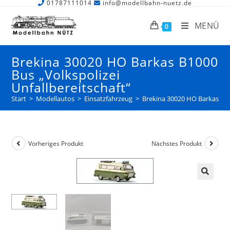
01787111014
info@modellbahn-nuetz.de
MENÜ
0
Brekina 30020 HO Barkas B1000
Bus „Volkspolizei
Unfallbereitschaft“
Start
>
Modellautos
>
Einsatzfahrzeug
>
Brekina 30020 HO Barkas B100
Vorheriges Produkt
Nächstes Produkt