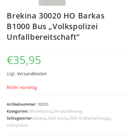
Brekina 30020 HO Barkas
B1000 Bus „Volkspolizei
Unfallbereitschaft“
€
35,95
zzgl.
Versandkosten
Nicht vorrätig
Artikelnummer:
30020
Kategorien:
Modellautos
,
Einsatzfahrzeug
Schlagwörter:
Barkas
,
DDR Autos
,
DDR Straßenfahrzeuge
,
Volkspolizei