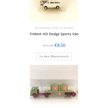
Modellautos
,
PKW
,
US-Modelle
Trident HO Dodge Sports Van
€
8,50
€
11,00
In den Warenkorb