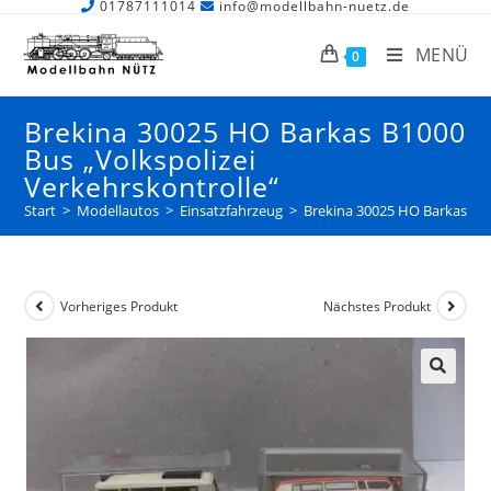
01787111014
info@modellbahn-nuetz.de
MENÜ
0
Brekina 30025 HO Barkas B1000
Bus „Volkspolizei
Verkehrskontrolle“
Start
>
Modellautos
>
Einsatzfahrzeug
>
Brekina 30025 HO Barkas B10
Vorheriges Produkt
Nächstes Produkt