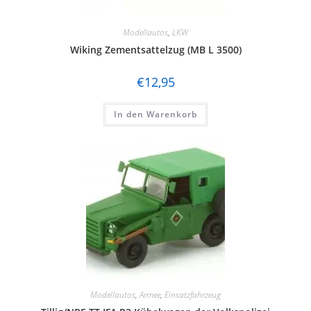
Modellautos
,
LKW
Wiking Zementsattelzug (MB L 3500)
€
12,95
In den Warenkorb
Modellautos
,
Armee
,
Einsatzfahrzeug