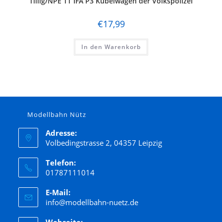
Tillig/NPE TT IFA P3 Kübelwagen der Volkspolizei
€
17,99
In den Warenkorb
Modellbahn Nütz
Adresse:
Volbedingstrasse 2, 04357 Leipzig
Telefon:
01787111014
E-Mail:
info@modellbahn-nuetz.de
Webseite: