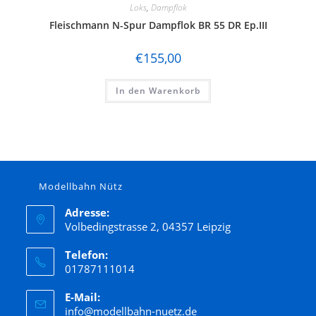
Loks
,
Dampflok
Fleischmann N-Spur Dampflok BR 55 DR Ep.III
€
155,00
In den Warenkorb
Modellbahn Nütz
Adresse:
Volbedingstrasse 2, 04357 Leipzig
Telefon:
01787111014
E-Mail:
info@modellbahn-nuetz.de