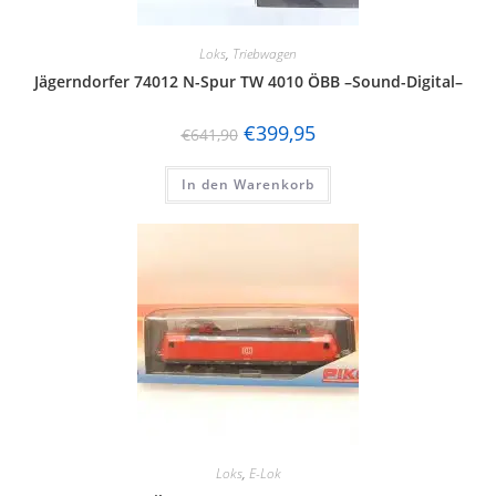
Loks
,
Triebwagen
Jägerndorfer 74012 N-Spur TW 4010 ÖBB –Sound-Digital–
€
399,95
€
641,90
In den Warenkorb
Loks
,
E-Lok