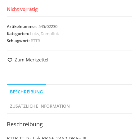
Nicht vorrätig
Artikelnummer:
545/02230
Kategorien:
Loks
,
Dampflok
Schlagwort:
BTTB
Zum Merkzettel
BESCHREIBUNG
ZUSÄTZLICHE INFORMATION
Beschreibung
BTTB TT Da-Lok BR 56-2452 DR Ep.III