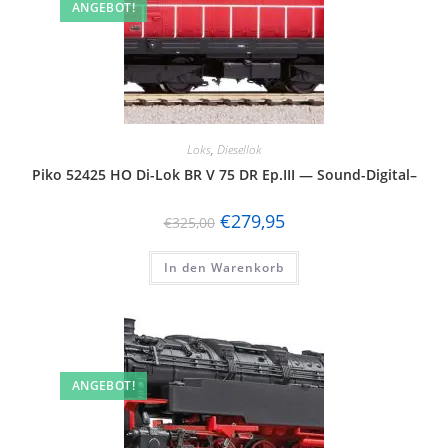
ANGEBOT!
Loks
,
Diesellok
Piko 52425 HO Di-Lok BR V 75 DR Ep.III — Sound-Digital–
€
279,95
€
325,00
In den Warenkorb
ANGEBOT!