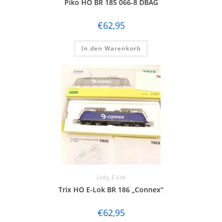
Piko HO BR 185 066-8 DBAG
€
62,95
In den Warenkorb
Loks
,
E-Lok
Trix HO E-Lok BR 186 „Connex“
€
62,95