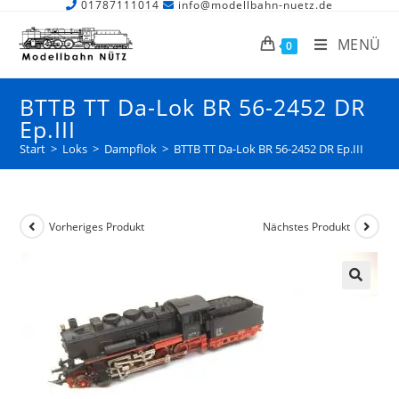
01787111014
info@modellbahn-nuetz.de
MENÜ
0
BTTB TT Da-Lok BR 56-2452 DR
Ep.III
Start
>
Loks
>
Dampflok
>
BTTB TT Da-Lok BR 56-2452 DR Ep.III
Vorheriges Produkt
Nächstes Produkt