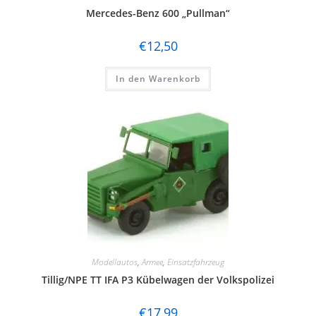
Mercedes-Benz 600 „Pullman“
€
12,50
In den Warenkorb
Modellautos
,
Armee
,
Einsatzfahrzeug
Tillig/NPE TT IFA P3 Kübelwagen der Volkspolizei
€
17,99