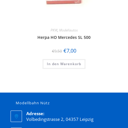
PKW
,
Modellautos
Herpa HO Mercedes SL 500
€
7,00
€
9,50
In den Warenkorb
Modellbahn Nütz
Adresse:
Volbedingstrasse 2, 04357 Leipzig