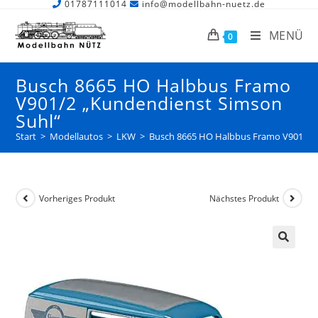
01787111014
info@modellbahn-nuetz.de
MENÜ
0
Busch 8665 HO Halbbus Framo
V901/2 „Kundendienst Simson
Suhl“
Start
>
Modellautos
>
LKW
>
Busch 8665 HO Halbbus Framo V901/2 „
Vorheriges Produkt
Nächstes Produkt