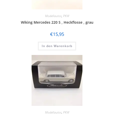
Modellautos
,
PKW
Wiking Mercedes 220 S , Heckflosse , grau
€
15,95
In den Warenkorb
Modellautos
,
PKW