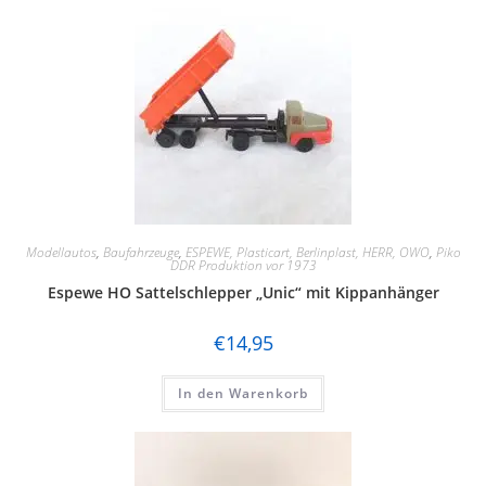
Modellautos
,
Baufahrzeuge
,
ESPEWE, Plasticart, Berlinplast, HERR, OWO
,
Piko
DDR Produktion vor 1973
Espewe HO Sattelschlepper „Unic“ mit Kippanhänger
€
14,95
In den Warenkorb