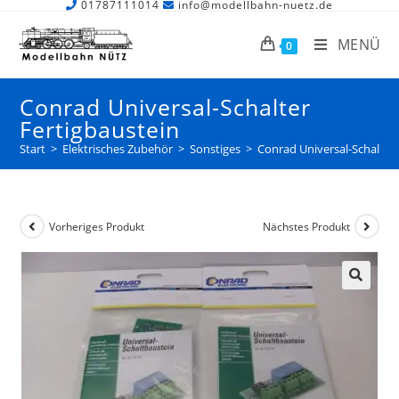
01787111014
info@modellbahn-nuetz.de
MENÜ
0
Conrad Universal-Schalter
Fertigbaustein
Start
>
Elektrisches Zubehör
>
Sonstiges
>
Conrad Universal-Schalter 
Vorheriges Produkt
Nächstes Produkt