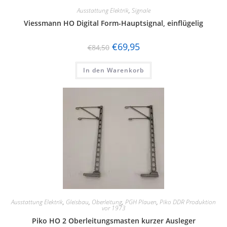
Ausstattung Elektrik
,
Signale
Viessmann HO Digital Form-Hauptsignal, einflügelig
€
69,95
€
84,50
In den Warenkorb
Ausstattung Elektrik
,
Gleisbau
,
Oberleitung
,
PGH Plauen
,
Piko DDR Produktion
vor 1973
Piko HO 2 Oberleitungsmasten kurzer Ausleger