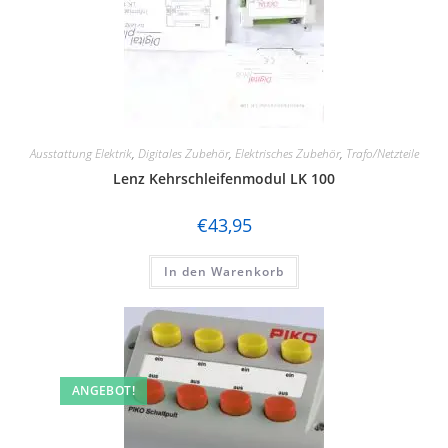
Ausstattung Elektrik
,
Digitales Zubehör
,
Elektrisches Zubehör
,
Trafo/Netzteile
Lenz Kehrschleifenmodul LK 100
€
43,95
In den Warenkorb
ANGEBOT!