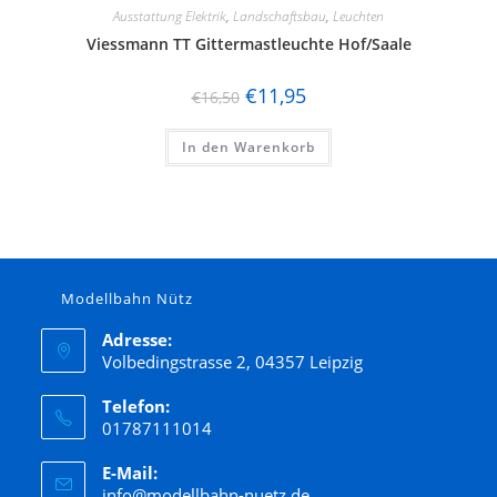
Ausstattung Elektrik
,
Landschaftsbau
,
Leuchten
Viessmann TT Gittermastleuchte Hof/Saale
€
11,95
€
16,50
In den Warenkorb
Modellbahn Nütz
Adresse:
Volbedingstrasse 2, 04357 Leipzig
Telefon:
01787111014
E-Mail:
info@modellbahn-nuetz.de