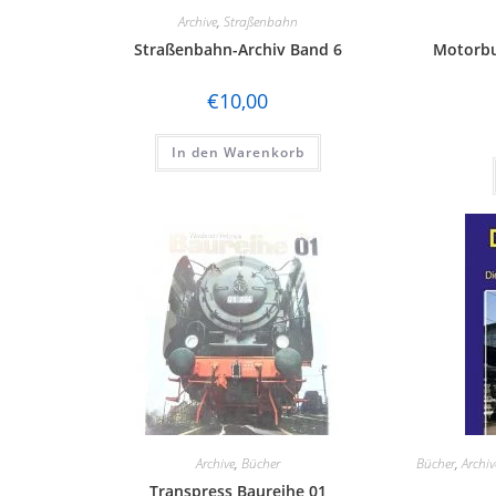
Archive
,
Straßenbahn
Straßenbahn-Archiv Band 6
Motorbu
€
10,00
In den Warenkorb
Archive
,
Bücher
Bücher
,
Archiv
Transpress Baureihe 01