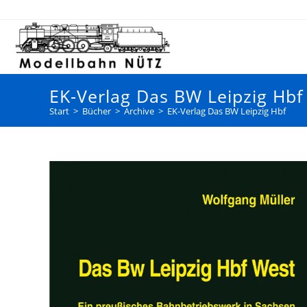
EK-Verlag Das BW Leipzig Hbf
Start
>
Bücher
>
Archive
>
EK-Verlag Das BW Leipzig Hbf