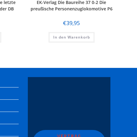
e letzte
EK-Verlag Die Baureihe 37 0-2 Die
der DB
preußische Personenzuglokomotive P6
€
39,95
In den Warenkorb
VERTRAG