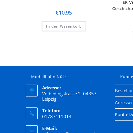
EK-Ve
Geschicht
€
10,95
In den Warenkorb
Modellbahn Nütz
Kund
Adresse:
Bestellu
Volbedingstrasse 2, 04357
Leipzig
Adresse
Telefon:
Konto-De
01787111014
E-Mail: