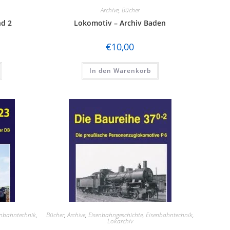
Archive
,
Bücher
d 2
Lokomotiv – Archiv Baden
€
10,00
In den Warenkorb
enbahntechnik
,
Bücher
,
Archive
,
Eisenbahngeschichte
,
Eisenbahntechnik
,
Lokarchiv