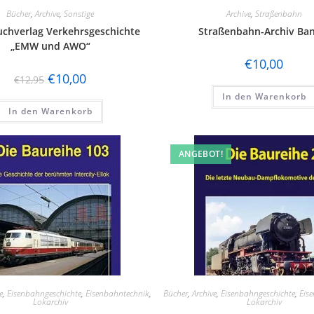
Bücher
,
Archive
,
Sonstige
Archive
,
Straßenbahn
chverlag Verkehrsgeschichte
Straßenbahn-Archiv Ban
„EMW und AWO“
€
10,00
€
10,00
€
12,95
In den Warenkorb
In den Warenkorb
ANGEBOT!
e
,
Eisenbahngeschichte
,
Eisenbahntechnik
,
Bücher
,
Archive
,
Eisenbahngeschichte
,
Eis
Lokarchiv
Lokarchiv