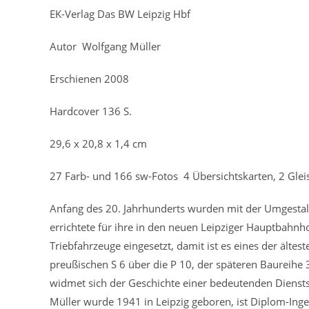
EK-Verlag Das BW Leipzig Hbf
Autor Wolfgang Müller
Erschienen 2008
Hardcover 136 S.
29,6 x 20,8 x 1,4 cm
27 Farb- und 166 sw-Fotos 4 Übersichtskarten, 2 Glei
Anfang des 20. Jahrhunderts wurden mit der Umgestal
errichtete für ihre in den neuen Leipziger Hauptbahn
Triebfahrzeuge eingesetzt, damit ist es eines der älte
preußischen S 6 über die P 10, der späteren Baureihe 
widmet sich der Geschichte einer bedeutenden Dienst
Müller wurde 1941 in Leipzig geboren, ist Diplom-In