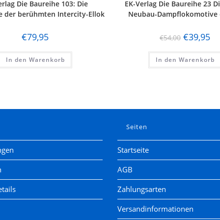
rlag Die Baureihe 103: Die
EK-Verlag Die Baureihe 23 Di
e der berühmten Intercity-Ellok
Neubau-Dampflokomotive 
€
79,95
€
39,95
€
54,00
In den Warenkorb
In den Warenkorb
e
Seiten
ngen
Startseite
n
AGB
tails
Zahlungsarten
Versandinformationen