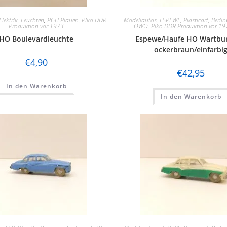
lektrik
,
Leuchten
,
PGH Plauen
,
Piko DDR
Modellautos
,
ESPEWE, Plasticart, Berlin
Produktion vor 1973
OWO
,
Piko DDR Produktion vor 19
HO Boulevardleuchte
Espewe/Haufe HO Wartbur
ockerbraun/einfarbi
€
4,90
€
42,95
In den Warenkorb
In den Warenkorb