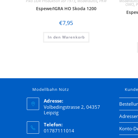
Piko DDR Produktion vor 1973
,
Modellautos
,
PKW
Modellauto
OWO
,
P
Espewe/IGRA HO Skoda 1200
Espe
€
7,95
In den Warenkorb
Modellbahn Nütz
Kund
Adresse:
Bestellu
Volbedingstrasse 2, 04357
Leipzig
Adresse
Telefon:
Konto-De
01787111014