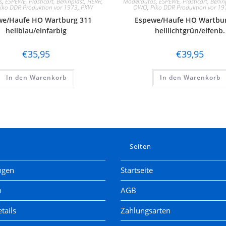
s
,
ESPEWE, Plasticart, Berlinplast, HERR,
Modellautos
,
ESPEWE, Plasticart, Berlin
iko DDR Produktion vor 1973
,
PKW
OWO
,
Piko DDR Produktion vor 19
we/Haufe HO Wartburg 311
Espewe/Haufe HO Wartbur
hellblau/einfarbig
helllichtgrün/elfenb.
€
35,95
€
39,95
In den Warenkorb
In den Warenkorb
e
Seiten
ngen
Startseite
n
AGB
tails
Zahlungsarten