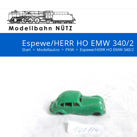
Espewe/HERR HO EMW 340/2
Start
>
Modellautos
>
PKW
>
Espewe/HERR HO EMW 340/2