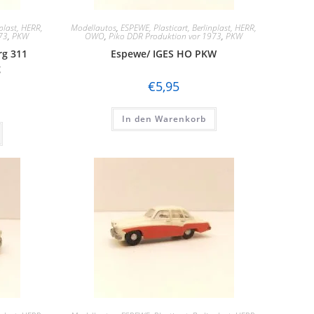
plast, HERR,
Modellautos
,
ESPEWE, Plasticart, Berlinplast, HERR,
73
,
PKW
OWO
,
Piko DDR Produktion vor 1973
,
PKW
g 311
Espewe/ IGES HO PKW
g
€
5,95
In den Warenkorb