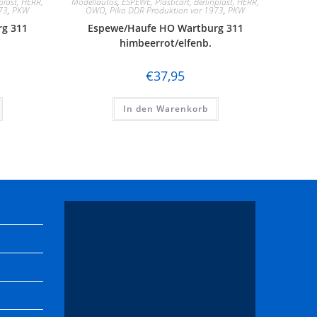
plast, HERR,
Modellautos
,
ESPEWE, Plasticart, Berlinplast, HERR,
73
,
PKW
OWO
,
Piko DDR Produktion vor 1973
,
PKW
g 311
Espewe/Haufe HO Wartburg 311
himbeerrot/elfenb.
€
37,95
In den Warenkorb