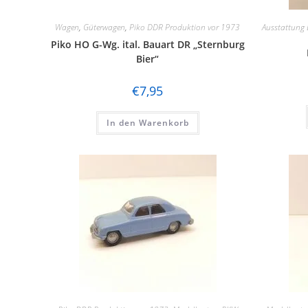
Wagen
,
Güterwagen
,
Piko DDR Produktion vor 1973
Ausstattung E
Piko HO G-Wg. ital. Bauart DR „Sternburg
Bier“
€
7,95
In den Warenkorb