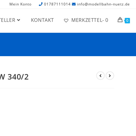
Mein Konto
01787111014
info@modellbahn-nuetz.de
TELLER
KONTAKT
MERKZETTEL-
0
0
W 340/2