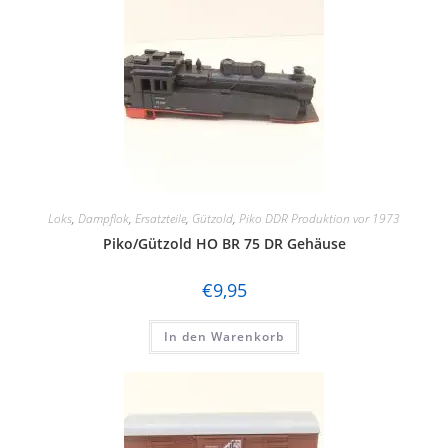
Loks
,
Dampflok
,
Ersatzteile
,
Gützold
,
Piko DDR Produktion vor 1973
Piko/Gützold HO BR 75 DR Gehäuse
€
9,95
In den Warenkorb