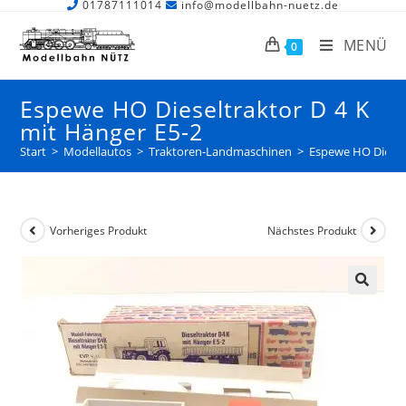
01787111014
info@modellbahn-nuetz.de
MENÜ
0
Espewe HO Dieseltraktor D 4 K
mit Hänger E5-2
Start
>
Modellautos
>
Traktoren-Landmaschinen
>
Espewe HO Dieselt
Vorheriges Produkt
Nächstes Produkt