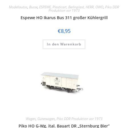
Modellautos
,
Busse
,
ESPEWE, Plasticart, Berlinplast, HERR, OWO
,
Piko DDR
Produktion vor 1973
Espewe HO Ikarus Bus 311 großer Kühlergrill
€
8,95
In den Warenkorb
Wagen
,
Güterwagen
,
Piko DDR Produktion vor 1973
Piko HO G-Wg. ital. Bauart DR „Sternburg Bier“