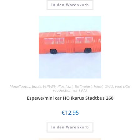
In den Warenkorb
Modellautos
,
Busse
,
ESPEWE, Plasticart, Berlinplast, HERR, OWO
,
Piko DDR
Produktion vor 1973
Espewe/mini car HO Ikarus Stadtbus 260
€
12,95
In den Warenkorb