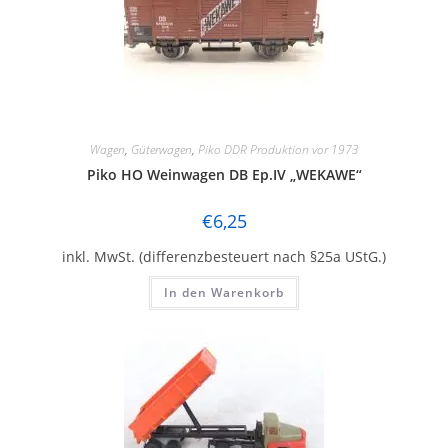
Wagen
,
Güterwagen
,
Piko DDR Produktion vor 1973
Piko HO Weinwagen DB Ep.IV „WEKAWE“
€
6,25
inkl. MwSt. (differenzbesteuert nach §25a UStG.)
In den Warenkorb