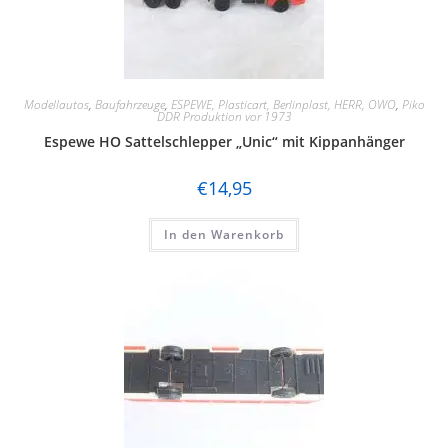
Modellautos
,
Baufahrzeuge
,
ESPEWE, Plasticart, Berlinplast, HERR, OWO
,
Piko
DDR Produktion vor 1973
Espewe HO Sattelschlepper „Unic“ mit Kippanhänger
€
14,95
In den Warenkorb