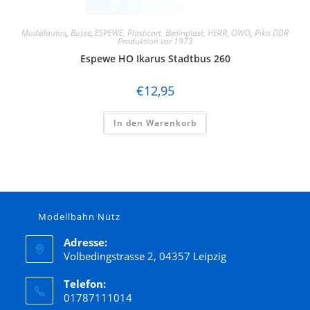
Modellautos
,
Busse
,
ESPEWE, Plasticart, Berlinplast, HERR, OWO
,
Piko DDR
Produktion vor 1973
Espewe HO Ikarus Stadtbus 260
€
12,95
In den Warenkorb
Modellbahn Nütz
Adresse:
Volbedingstrasse 2, 04357 Leipzig
Telefon:
01787111014