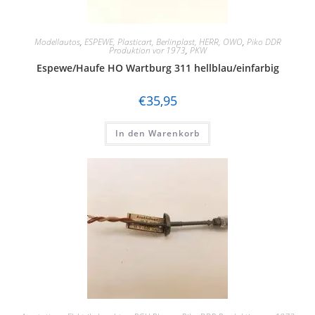
Modellautos
,
ESPEWE, Plasticart, Berlinplast, HERR, OWO
,
Piko DDR
Produktion vor 1973
,
PKW
Espewe/Haufe HO Wartburg 311 hellblau/einfarbig
€
35,95
In den Warenkorb