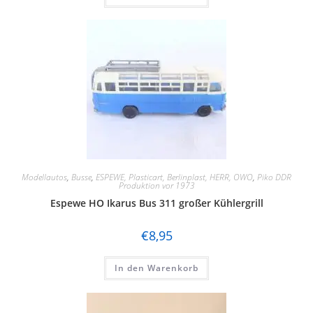
Modellautos
,
Busse
,
ESPEWE, Plasticart, Berlinplast, HERR, OWO
,
Piko DDR
Produktion vor 1973
Espewe HO Ikarus Bus 311 großer Kühlergrill
€
8,95
In den Warenkorb