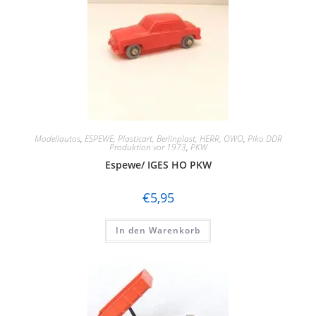
Modellautos
,
ESPEWE, Plasticart, Berlinplast, HERR, OWO
,
Piko DDR
Produktion vor 1973
,
PKW
Espewe/ IGES HO PKW
€
5,95
In den Warenkorb