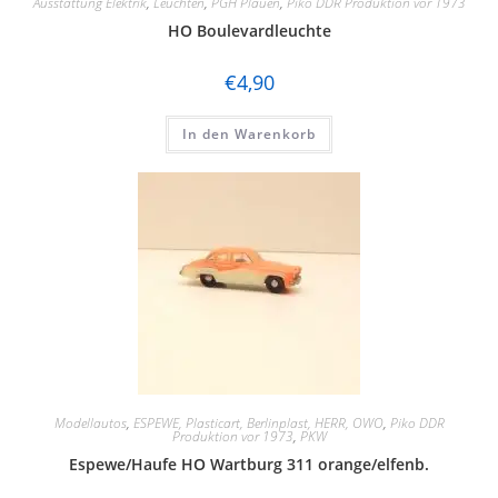
Ausstattung Elektrik
,
Leuchten
,
PGH Plauen
,
Piko DDR Produktion vor 1973
HO Boulevardleuchte
€
4,90
In den Warenkorb
Modellautos
,
ESPEWE, Plasticart, Berlinplast, HERR, OWO
,
Piko DDR
Produktion vor 1973
,
PKW
Espewe/Haufe HO Wartburg 311 orange/elfenb.