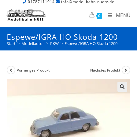
01787111014
info@modellbahn-nuetz.de
MENÜ
0
Espewe/IGRA HO Skoda 1200
Start
>
Modellautos
>
PKW
>
Espewe/IGRA HO Skoda 1200
Vorheriges Produkt
Nächstes Produkt