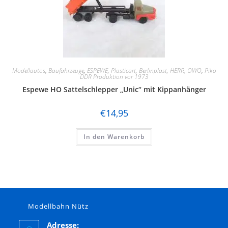
Modellautos
,
Baufahrzeuge
,
ESPEWE, Plasticart, Berlinplast, HERR, OWO
,
Piko
DDR Produktion vor 1973
Espewe HO Sattelschlepper „Unic“ mit Kippanhänger
€
14,95
In den Warenkorb
Modellbahn Nütz
Adresse: