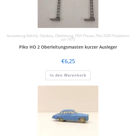
Ausstattung Elektrik
,
Gleisbau
,
Oberleitung
,
PGH Plauen
,
Piko DDR Produktion
vor 1973
Piko HO 2 Oberleitungsmasten kurzer Ausleger
€
6,25
In den Warenkorb