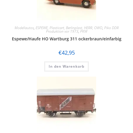
Modellautos
,
ESPEWE, Plasticart, Berlinplast, HERR, OWO
,
Piko DDR
Produktion vor 1973
,
PKW
Espewe/Haufe HO Wartburg 311 ockerbraun/einfarbig
€
42,95
In den Warenkorb