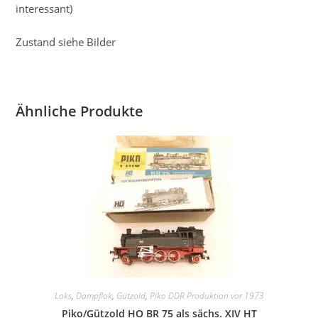
interessant)
Zustand siehe Bilder
Ähnliche Produkte
Loks
,
Dampflok
,
Gützold
,
Piko DDR Produktion vor 1973
Piko/Gützold HO BR 75 als sächs. XIV HT