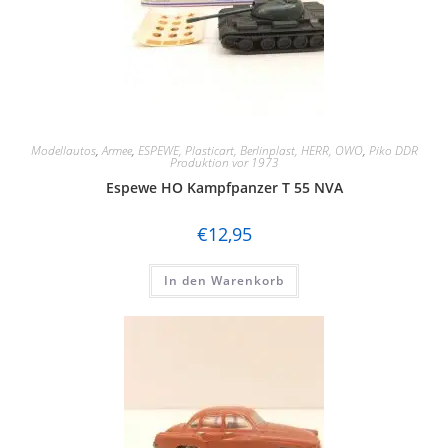
Modellautos
,
Armee
,
ESPEWE, Plasticart, Berlinplast, HERR, OWO
,
Piko DDR
Produktion vor 1973
Espewe HO Kampfpanzer T 55 NVA
€
12,95
In den Warenkorb