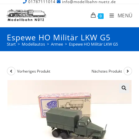
01787111014
info@modellbahn-nuetz.de
MENÜ
0
Espewe HO Militär LKW G5
Start
>
Modellautos
>
Armee
>
Espewe HO Militär LKW G5
Vorheriges Produkt
Nächstes Produkt