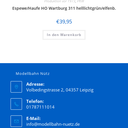
Produktion vor 1973
,
PKW
Espewe/Haufe HO Wartburg 311 helllichtgrün/elfenb.
€
39,95
In den Warenkorb
Modellbahn Nütz
Adresse:
Volbedingstrasse 2, 04357 Leipzig
Telefon:
01787111014
E-Mail:
info@modellbahn-nuetz.de