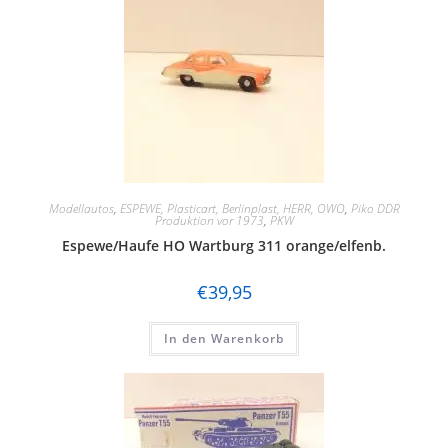
Modellautos
,
ESPEWE, Plasticart, Berlinplast, HERR, OWO
,
Piko DDR
Produktion vor 1973
,
PKW
Espewe/Haufe HO Wartburg 311 orange/elfenb.
€
39,95
In den Warenkorb