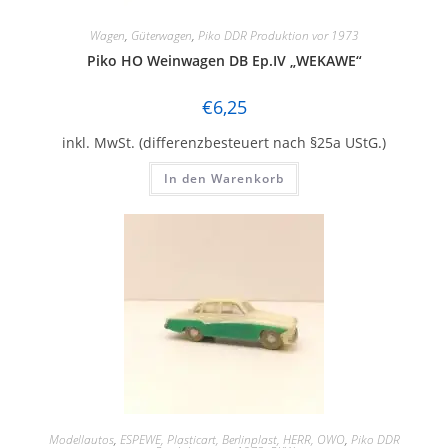
Wagen
,
Güterwagen
,
Piko DDR Produktion vor 1973
Piko HO Weinwagen DB Ep.IV „WEKAWE“
€
6,25
inkl. MwSt. (differenzbesteuert nach §25a UStG.)
In den Warenkorb
Modellautos
,
ESPEWE, Plasticart, Berlinplast, HERR, OWO
,
Piko DDR