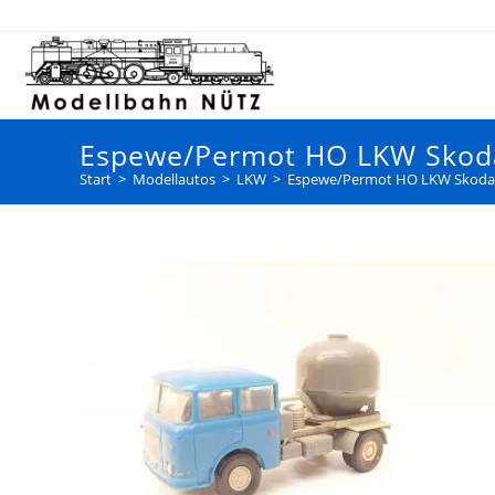
Espewe/Permot HO LKW Skoda
Start
>
Modellautos
>
LKW
>
Espewe/Permot HO LKW Skoda 