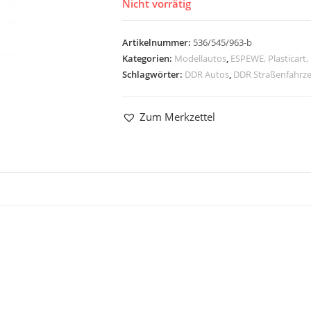
Nicht vorrätig
Artikelnummer:
536/545/963-b
Kategorien:
Modellautos
,
ESPEWE, Plasticart,
Schlagwörter:
DDR Autos
,
DDR Straßenfahrz
Zum Merkzettel