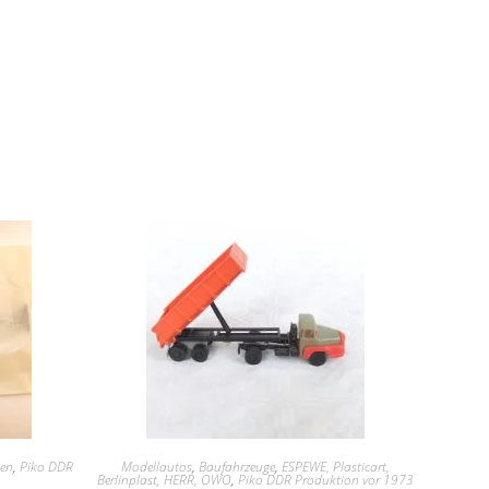
en
,
Piko DDR
Modellautos
,
Baufahrzeuge
,
ESPEWE, Plasticart,
Berlinplast, HERR, OWO
,
Piko DDR Produktion vor 1973