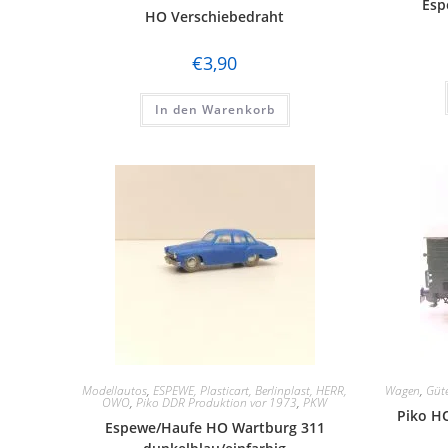
Esp
HO Verschiebedraht
€
3,90
In den Warenkorb
Modellautos
,
ESPEWE, Plasticart, Berlinplast, HERR,
Wagen
,
Güt
OWO
,
Piko DDR Produktion vor 1973
,
PKW
Piko H
Espewe/Haufe HO Wartburg 311