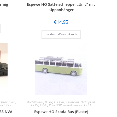
armig
Espewe HO Sattelschlepper „Unic“ mit
Kippanhänger
€
14,95
In den Warenkorb
 Berlinplast,
Modellautos
,
Busse
,
ESPEWE, Plasticart, Berlinplast,
vor 1973
HERR, OWO
,
Piko DDR Produktion vor 1973
55 NVA
Espewe HO Skoda Bus (Plaste)