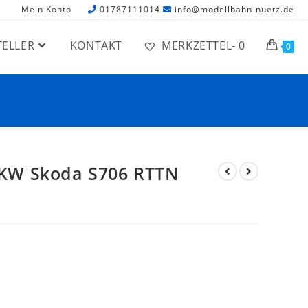
Mein Konto
01787111014
info@modellbahn-nuetz.de
TELLER
KONTAKT
MERKZETTEL-
0
0
KW Skoda S706 RTTN