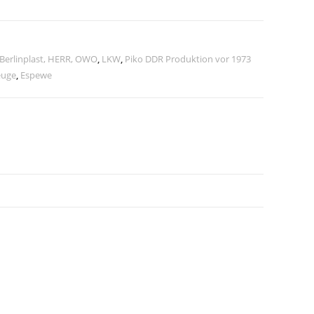
 Berlinplast, HERR, OWO
,
LKW
,
Piko DDR Produktion vor 1973
euge
,
Espewe