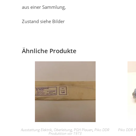
aus einer Sammlung,
Zustand siehe Bilder
Ähnliche Produkte
Ausstattung Elektrik
,
Oberleitung
,
PGH Plauen
,
Piko DDR
Piko DDR P
Produktion vor 1973