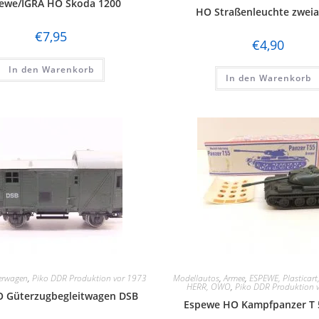
ewe/IGRA HO Skoda 1200
HO Straßenleuchte zwei
€
7,95
€
4,90
In den Warenkorb
In den Warenkorb
erwagen
,
Piko DDR Produktion vor 1973
Modellautos
,
Armee
,
ESPEWE, Plasticart,
HERR, OWO
,
Piko DDR Produktion 
O Güterzugbegleitwagen DSB
Espewe HO Kampfpanzer T 