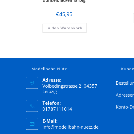
dunkelblau/einfarbig
€
45,95
In den Warenkorb
Modellbahn Nütz
Kund
Adresse:
Bestellu
Volbedingstrasse 2, 04357
Leipzig
Adresse
Telefon:
Konto-De
01787111014
E-Mail:
info@modellbahn-nuetz.de