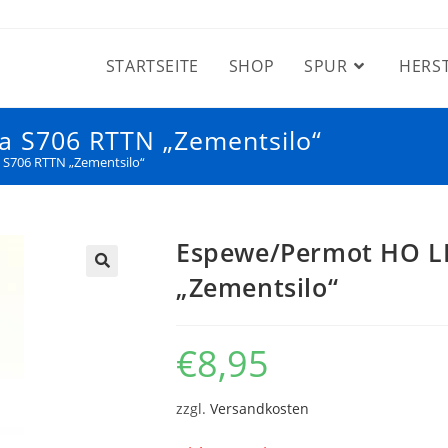
STARTSEITE
SHOP
SPUR
HERS
 S706 RTTN „Zementsilo“
S706 RTTN „Zementsilo“
Espewe/Permot HO L
„Zementsilo“
€
8,95
zzgl.
Versandkosten