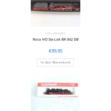
Loks
,
Dampflok
Roco HO Da-Lok BR 042 DB
€
99,95
In den Warenkorb