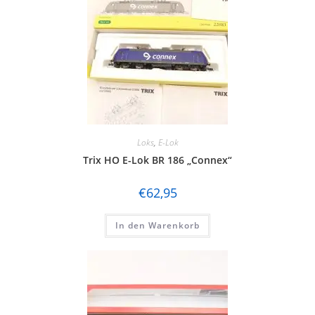
Loks
,
E-Lok
Trix HO E-Lok BR 186 „Connex“
€
62,95
In den Warenkorb