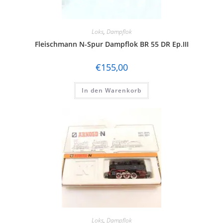
Loks
,
Dampflok
Fleischmann N-Spur Dampflok BR 55 DR Ep.III
€
155,00
In den Warenkorb
Loks
,
Dampflok