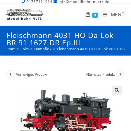
01787111014
info@modellbahn-nuetz.de
MENÜ
0
Fleischmann 4031 HO Da-Lok
BR 91 1627 DR Ep.III
Start
>
Loks
>
Dampflok
>
Fleischmann 4031 HO Da-Lok BR 91 1627 DR
Vorheriges Produkt
Nächstes Produkt