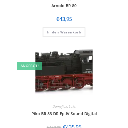
Arnold BR 80
€
43,95
In den Warenkorb
ANGEBOT!
Dampflok
,
Loks
Piko BR 83 DR Ep.IV Sound Digital
€
435,95
€
460,00