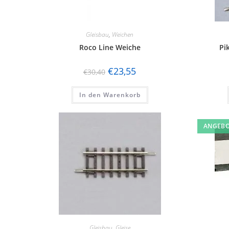
Gleisbau
,
Weichen
Roco Line Weiche
Pi
€
23,55
€
30,40
In den Warenkorb
ANGEBO
Gleisbau
,
Gleise