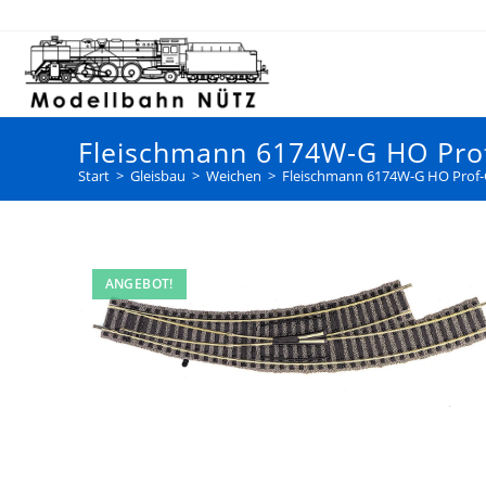
Fleischmann 6174W-G HO Prof
Start
>
Gleisbau
>
Weichen
>
Fleischmann 6174W-G HO Prof-G
ANGEBOT!