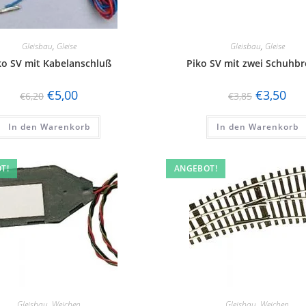
Gleisbau
,
Gleise
Gleisbau
,
Gleise
ko SV mit Kabelanschluß
Piko SV mit zwei Schuhbr
€
5,00
€
3,50
€
6,20
€
3,85
In den Warenkorb
In den Warenkorb
T!
ANGEBOT!
Gleisbau
,
Weichen
Gleisbau
,
Weichen