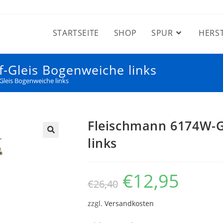
STARTSEITE
SHOP
SPUR
HERS
-Gleis Bogenweiche links
leis Bogenweiche links
Fleischmann 6174W-G
links
€
12,95
€
26,40
zzgl.
Versandkosten