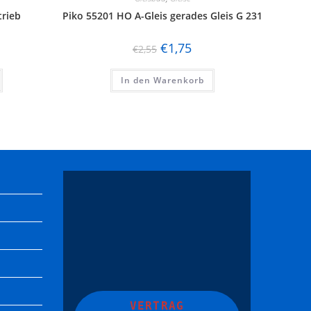
trieb
Piko 55201 HO A-Gleis gerades Gleis G 231
€
1,75
€
2,55
In den Warenkorb
VERTRAG