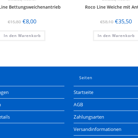
Line Bettungsweichenantrieb
Roco Line Weiche mit An
€
8,00
€
35,50
€
15,80
€
58,10
In den Warenkorb
In den Warenkorb
e
Seiten
ngen
Startseite
n
AGB
tails
Zahlungsarten
Versandinformationen