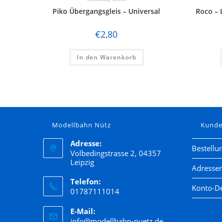
Piko Übergangsgleis – Universal
Roco – 
€
2,80
In den Warenkorb
Modellbahn Nütz
Kund
Adresse:
Bestellu
Volbedingstrasse 2, 04357
Leipzig
Adresse
Telefon:
Konto-De
01787111014
E-Mail:
info@modellbahn-nuetz.de