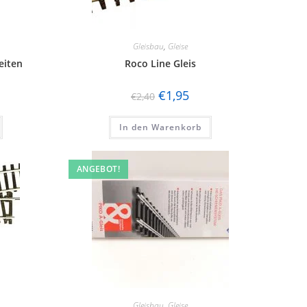
Gleisbau
,
Gleise
eiten
Roco Line Gleis
€
1,95
€
2,40
In den Warenkorb
ANGEBOT!
Gleisbau
,
Gleise