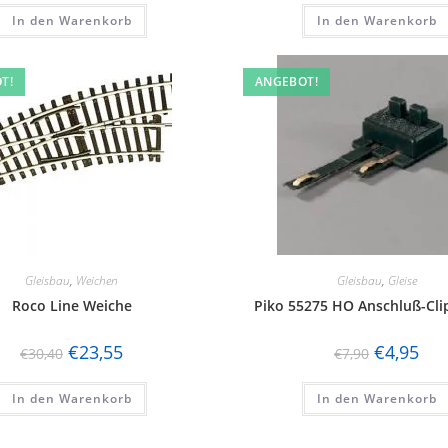
In den Warenkorb
In den Warenkorb
T!
ANGEBOT!
Gleisbau
,
Weichen
Gleisbau
,
Gleise
Roco Line Weiche
Piko 55275 HO Anschluß-Clip
€
23,55
€
4,95
€
30,40
€
7,90
In den Warenkorb
In den Warenkorb