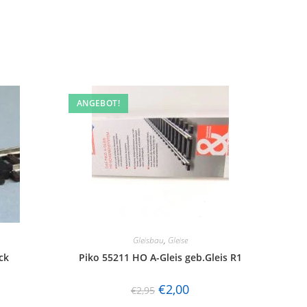
ANGEBOT!
Gleisbau
,
Gleise
ck
Piko 55211 HO A-Gleis geb.Gleis R1
€
2,00
€
2,95