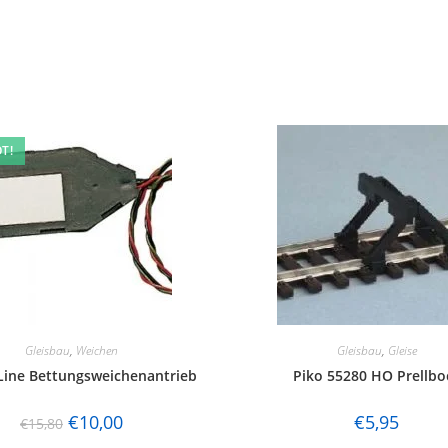
T!
Gleisbau
,
Weichen
Gleisbau
,
Gleise
Line Bettungsweichenantrieb
Piko 55280 HO Prellbo
€
10,00
€
5,95
€
15,80