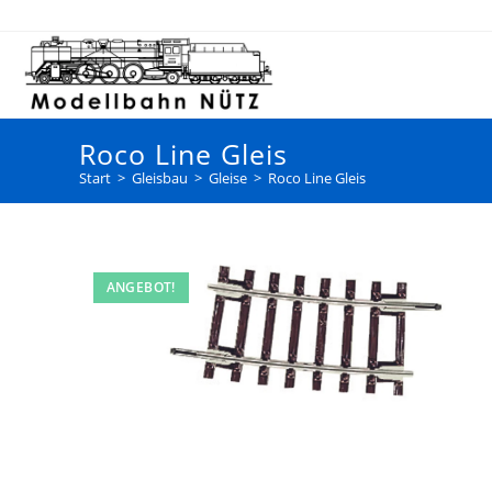
Roco Line Gleis
Start
>
Gleisbau
>
Gleise
>
Roco Line Gleis
ANGEBOT!