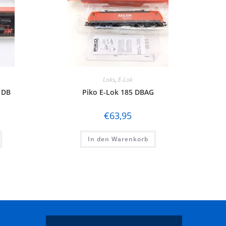
Loks
,
E-Lok
 DB
Piko E-Lok 185 DBAG
€
63,95
In den Warenkorb