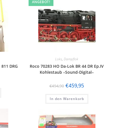
ANGEBOT!
Loks
,
Dampflok
8 811 DRG
Roco 70283 HO Da-Lok BR 44 DR Ep.IV
Kohlestaub –Sound-Digital–
€
459,95
€
494,90
In den Warenkorb