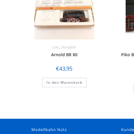
Loks
,
Dampflok
Arnold BR 80
Piko B
€
43,95
In den Warenkorb
Modellbahn Nütz
Kund