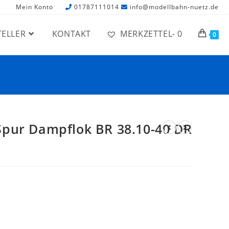
Mein Konto
01787111014
info@modellbahn-nuetz.de
TELLER
KONTAKT
MERKZETTEL-
0
0
Spur Dampflok BR 38.10-40 DR