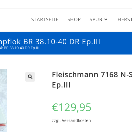
STARTSEITE
SHOP
SPUR
HERS
flok BR 38.10-40 DR Ep.III
 BR 38.10-40 DR Ep.III
Fleischmann 7168 N-
Ep.III
€
129,95
zzgl.
Versandkosten