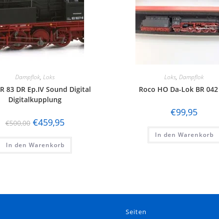
Dampflok
,
Loks
Loks
,
Dampflok
R 83 DR Ep.IV Sound Digital
Roco HO Da-Lok BR 042
Digitalkupplung
€
99,95
€
459,95
€
500,00
In den Warenkorb
In den Warenkorb
e
Seiten