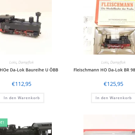
Loks
,
Dampflok
Loks
,
Dampflok
t HOe Da-Lok Baureihe U ÖBB
Fleischmann HO Da-Lok BR 9
€
112,95
€
125,95
In den Warenkorb
In den Warenkorb
T!