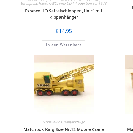
Berlinplast, HERR, OWO
,
Piko DDR Produktion vor 1973
Espewe HO Sattelschlepper „Unic“ mit
Kippanhänger
€
14,95
In den Warenkorb
Modellautos
,
Baufahrzeuge
Matchbox King-Size Nr.12 Mobile Crane
Ma