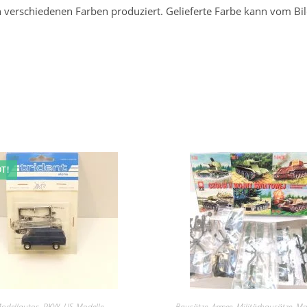
n verschiedenen Farben produziert. Gelieferte Farbe kann vom Bi
T!
odellautos
,
PKW
,
US-Modelle
Bausätze
,
Armee
,
Militärbausätze
,
Mo