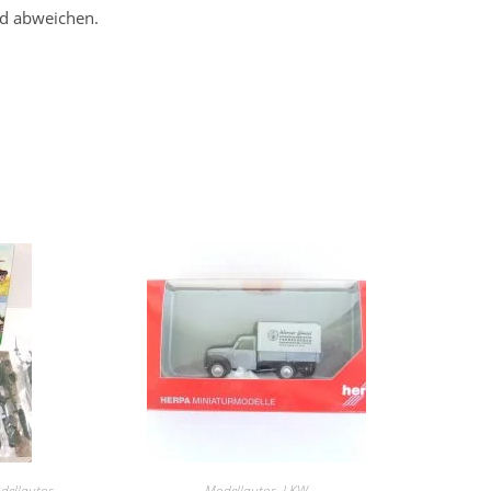
ld abweichen.
dellautos
Modellautos
,
LKW