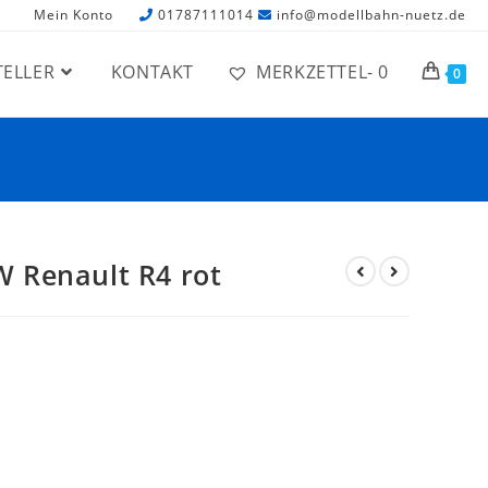
Mein Konto
01787111014
info@modellbahn-nuetz.de
TELLER
KONTAKT
MERKZETTEL-
0
0
 Renault R4 rot