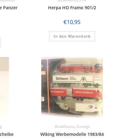
e Panzer
Herpa HO Framo 901/2
€
10,95
In den Warenkorb
g
Modellautos
,
Sonstige
scheibe
Wiking Werbemodelle 1983/84