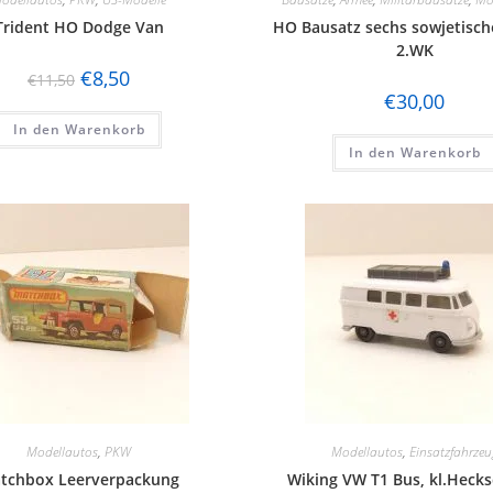
Trident HO Dodge Van
HO Bausatz sechs sowjetisch
2.WK
€
8,50
€
11,50
€
30,00
In den Warenkorb
In den Warenkorb
Modellautos
,
PKW
Modellautos
,
Einsatzfahrzeu
tchbox Leerverpackung
Wiking VW T1 Bus, kl.Heck