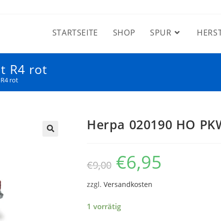
STARTSEITE
SHOP
SPUR
HERS
 R4 rot
R4 rot
Herpa 020190 HO PKW
€
6,95
€
9,00
zzgl.
Versandkosten
1 vorrätig