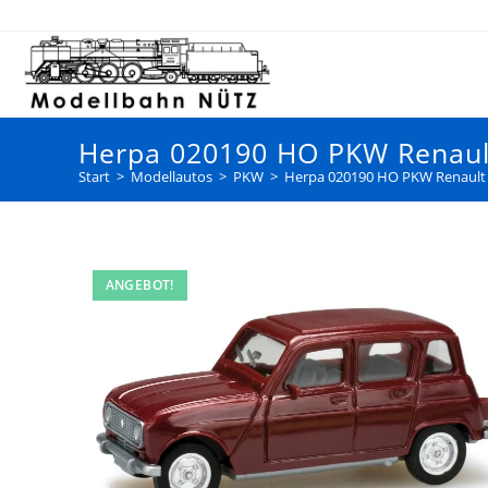
Herpa 020190 HO PKW Renault
Start
>
Modellautos
>
PKW
>
Herpa 020190 HO PKW Renault 
ANGEBOT!