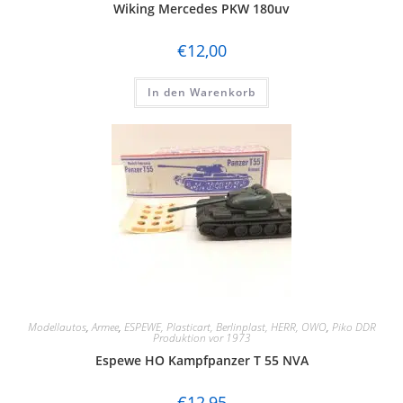
Wiking Mercedes PKW 180uv
€
12,00
In den Warenkorb
Modellautos
,
Armee
,
ESPEWE, Plasticart, Berlinplast, HERR, OWO
,
Piko DDR
Produktion vor 1973
Espewe HO Kampfpanzer T 55 NVA
€
12,95