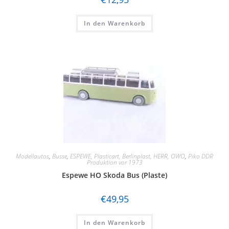
In den Warenkorb
Modellautos
,
Busse
,
ESPEWE, Plasticart, Berlinplast, HERR, OWO
,
Piko DDR
Produktion vor 1973
Espewe HO Skoda Bus (Plaste)
€
49,95
In den Warenkorb