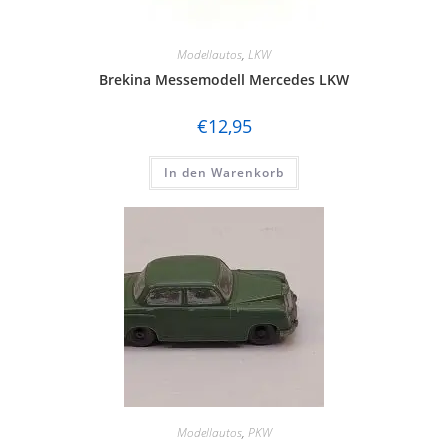
Modellautos
,
LKW
Brekina Messemodell Mercedes LKW
€
12,95
In den Warenkorb
Modellautos
,
PKW