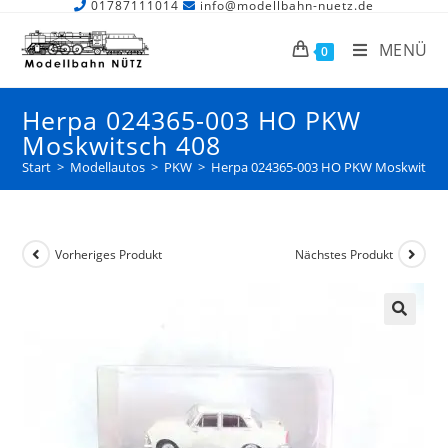
01787111014
info@modellbahn-nuetz.de
MENÜ
0
Herpa 024365-003 HO PKW
Moskwitsch 408
Start
>
Modellautos
>
PKW
>
Herpa 024365-003 HO PKW Moskwitsch
Vorheriges Produkt
Nächstes Produkt