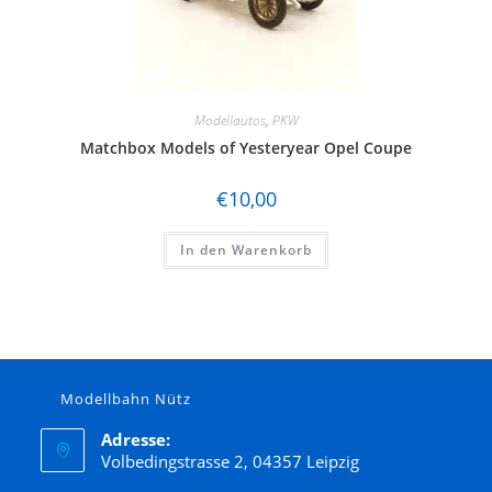
Modellautos
,
PKW
Matchbox Models of Yesteryear Opel Coupe
€
10,00
In den Warenkorb
Modellbahn Nütz
Adresse:
Volbedingstrasse 2, 04357 Leipzig