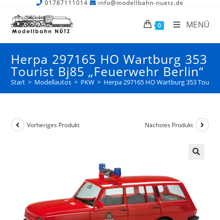
01787111014
info@modellbahn-nuetz.de
MENÜ
0
Herpa 297165 HO Wartburg 353
Tourist Bj85 „Feuerwehr Berlin“
Start
>
Modellautos
>
PKW
>
Herpa 297165 HO Wartburg 353 Tourist 
Vorheriges Produkt
Nächstes Produkt