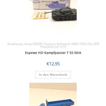
Modellautos
,
Armee
,
ESPEWE, Plasticart, Berlinplast, HERR, OWO
,
Piko DDR
Produktion vor 1973
Espewe HO Kampfpanzer T 55 NVA
€
12,95
In den Warenkorb