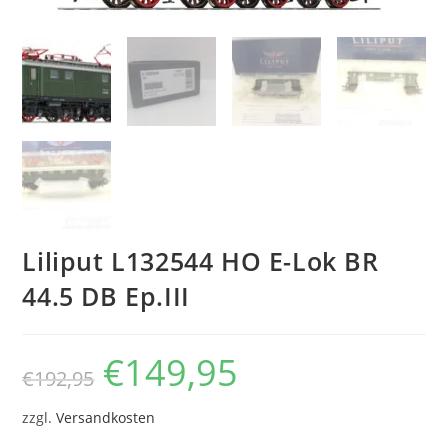
Liliput L132544 HO E-Lok BR
44.5 DB Ep.III
€
149,95
€
192,95
zzgl.
Versandkosten