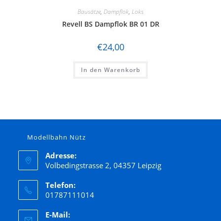
Bausätze
,
Dampflok
,
Loks
Revell BS Dampflok BR 01 DR
€
24,00
In den Warenkorb
Modellbahn Nütz
Adresse:
Volbedingstrasse 2, 04357 Leipzig
Telefon:
01787111014
E-Mail: