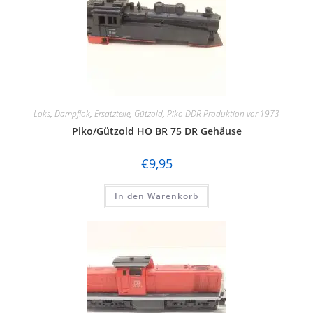
Loks
,
Dampflok
,
Ersatzteile
,
Gützold
,
Piko DDR Produktion vor 1973
Piko/Gützold HO BR 75 DR Gehäuse
€
9,95
In den Warenkorb