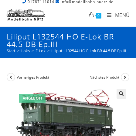
01787111014
info@modellbahn-nuetz.de
MENÜ
0
Liliput L132544 HO E-Lok BR
44.5 DB Ep.III
Start
>
Loks
>
E-Lok
>
Liliput L132544 HO E-Lok BR 44.5 DB Ep.III
Vorheriges Produkt
Nächstes Produkt
ANGEBOT!