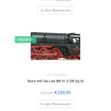
In den Warenkorb
ANGEBOT!
Loks
,
Dampflok
Roco HO Da-Lok BR 01.5 DR Ep.III
€
339,95
€
369,90
In den Warenkorb