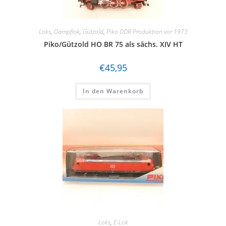
Loks
,
Dampflok
,
Gützold
,
Piko DDR Produktion vor 1973
Piko/Gützold HO BR 75 als sächs. XIV HT
€
45,95
In den Warenkorb
Loks
,
E-Lok