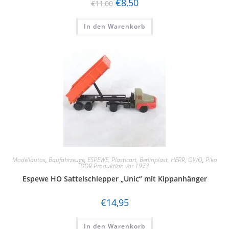
€
8,50
€
11,00
In den Warenkorb
Modellautos
,
Baufahrzeuge
,
ESPEWE, Plasticart, Berlinplast, HERR, OWO
,
Piko
DDR Produktion vor 1973
Espewe HO Sattelschlepper „Unic“ mit Kippanhänger
€
14,95
In den Warenkorb