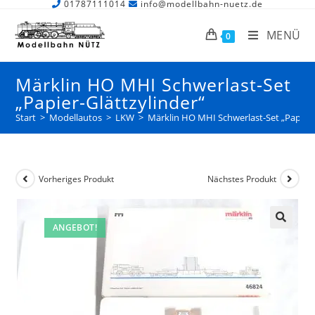
01787111014
info@modellbahn-nuetz.de
MENÜ
0
Märklin HO MHI Schwerlast-Set
„Papier-Glättzylinder“
Start
>
Modellautos
>
LKW
>
Märklin HO MHI Schwerlast-Set „Papier-
Vorheriges Produkt
Nächstes Produkt
ANGEBOT!