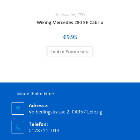
Modellautos
,
PKW
Wiking Mercedes 280 SE Cabrio
€
9,95
In den Warenkorb
Modellbahn Nütz
Adresse:
Volbedingstrasse 2, 04357 Leipzig
Telefon:
01787111014