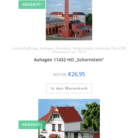
ANGEBOT!
Landschaftsbau
,
Auhagen
,
Bausätze
,
Fertigmodelle
,
Gebäude
,
Piko DDR
Produktion vor 1973
Auhagen 11432 HO „Schornstein“
€
26,95
€
37,90
In den Warenkorb
ANGEBOT!