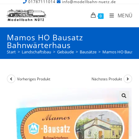
01787111014
info@modellbahn-nuetz.de
MENÜ
0
Mamos HO Bausatz
Bahnwärterhaus
Start
>
Landschaftsbau
>
Gebäude
>
Bausätze
>
Mamos HO Bausatz
Vorheriges Produkt
Nächstes Produkt