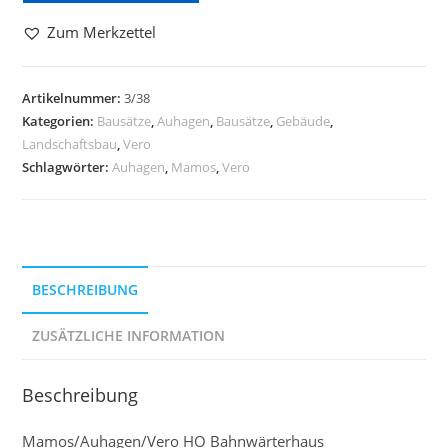
Zum Merkzettel
Artikelnummer:
3/38
Kategorien:
Bausätze
,
Auhagen
,
Bausätze
,
Gebäude
,
Landschaftsbau
,
Vero
Schlagwörter:
Auhagen
,
Mamos
,
Vero
BESCHREIBUNG
ZUSÄTZLICHE INFORMATION
Beschreibung
Mamos/Auhagen/Vero HO Bahnwärterhaus