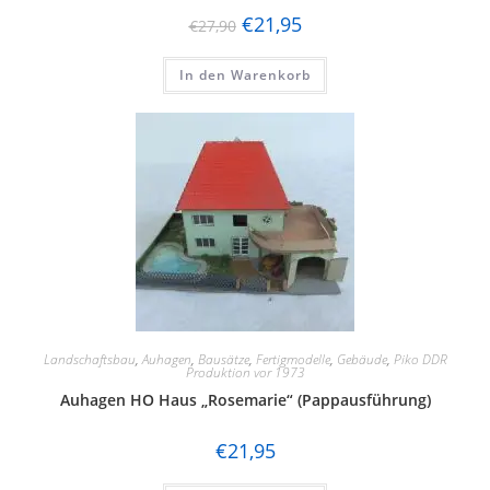
€
21,95
€
27,90
In den Warenkorb
Landschaftsbau
,
Auhagen
,
Bausätze
,
Fertigmodelle
,
Gebäude
,
Piko DDR
Produktion vor 1973
Auhagen HO Haus „Rosemarie“ (Pappausführung)
€
21,95