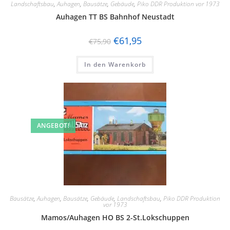
Landschaftsbau
,
Auhagen
,
Bausätze
,
Gebäude
,
Piko DDR Produktion vor 1973
Auhagen TT BS Bahnhof Neustadt
€
61,95
€
75,90
In den Warenkorb
ANGEBOT!
Bausätze
,
Auhagen
,
Bausätze
,
Gebäude
,
Landschaftsbau
,
Piko DDR Produktion
vor 1973
Mamos/Auhagen HO BS 2-St.Lokschuppen