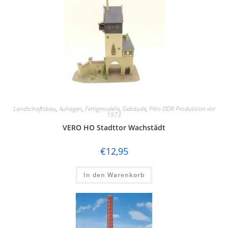
Landschaftsbau
,
Auhagen
,
Fertigmodelle
,
Gebäude
,
Piko DDR Produktion vor
1973
VERO HO Stadttor Wachstädt
€
12,95
In den Warenkorb