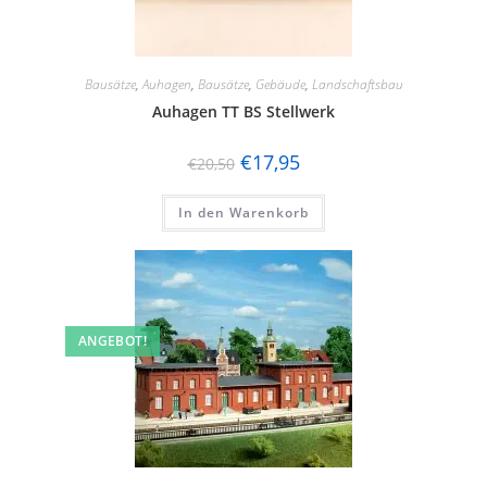
Bausätze
,
Auhagen
,
Bausätze
,
Gebäude
,
Landschaftsbau
Auhagen TT BS Stellwerk
€
17,95
€
20,50
In den Warenkorb
ANGEBOT!