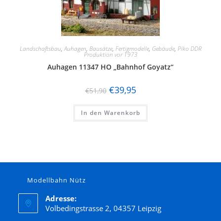
Landschaftsbau
,
Auhagen
,
Bausätze
,
Fertigmodelle
,
Gebäude
,
Piko DDR
Produktion vor 1973
Auhagen 11347 HO „Bahnhof Goyatz“
€
39,95
€
51,90
In den Warenkorb
Modellbahn Nütz
Adresse:
Volbedingstrasse 2, 04357 Leipzig