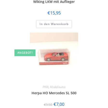
Wiking LKW mit Auflieger
€
15,95
In den Warenkorb
ANGEBOT!
PKW
,
Modellautos
Herpa HO Mercedes SL 500
€
7,00
€
9,50