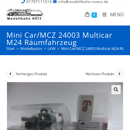
01787111014
info@modellbahn-nuetz.de
MENÜ
0
Mini Car/MCZ 24003 Multicar
M24 Räumfahrzeug
Start
>
Modellautos
>
LKW
>
Mini Car/MCZ 24003 Multicar M24 Räum
Vorheriges Produkt
Nächstes Produkt