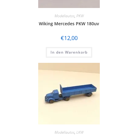
Modellautos
,
PKW
Wiking Mercedes PKW 180uv
€
12,00
In den Warenkorb
Modellautos
,
LKW