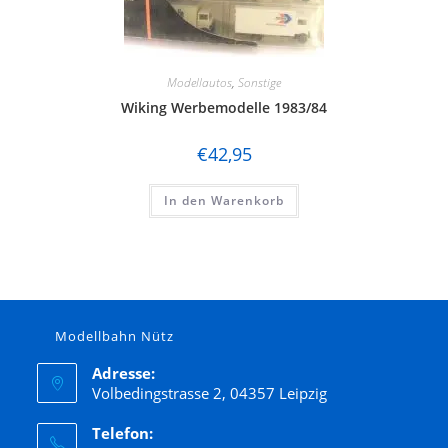
Modellautos
,
Sonstige
Wiking Werbemodelle 1983/84
€
42,95
In den Warenkorb
Modellbahn Nütz
Adresse:
Volbedingstrasse 2, 04357 Leipzig
Telefon: