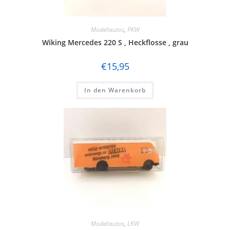
Modellautos
,
PKW
Wiking Mercedes 220 S , Heckflosse , grau
€
15,95
In den Warenkorb
Modellautos
,
LKW