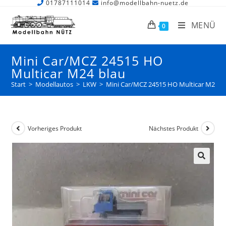
01787111014
info@modellbahn-nuetz.de
MENÜ
0
Mini Car/MCZ 24515 HO
Multicar M24 blau
Start
>
Modellautos
>
LKW
>
Mini Car/MCZ 24515 HO Multicar M24 b
Vorheriges Produkt
Nächstes Produkt