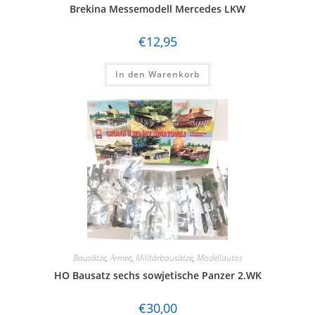
Brekina Messemodell Mercedes LKW
€
12,95
In den Warenkorb
Bausätze
,
Armee
,
Militärbausätze
,
Modellautos
HO Bausatz sechs sowjetische Panzer 2.WK
€
30,00