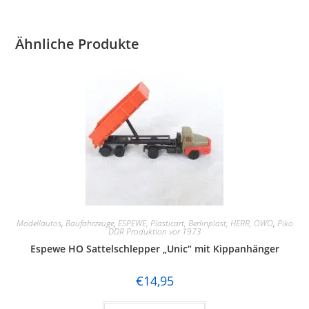
Ähnliche Produkte
Modellautos
,
Baufahrzeuge
,
ESPEWE, Plasticart, Berlinplast, HERR, OWO
,
Piko
DDR Produktion vor 1973
Espewe HO Sattelschlepper „Unic“ mit Kippanhänger
€
14,95