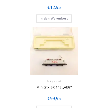
€
12,95
In den Warenkorb
Loks
,
E-Lok
Minitrix BR 143 „AEG“
€
99,95