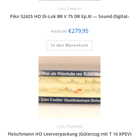
Loks
,
Diesellok
Piko 52425 HO Di-Lok BR V 75 DR Ep.III — Sound-Digital–
€
279,95
€
325,00
In den Warenkorb
Loks
,
Ersatzteile
Fleischmann HO Leerverpackung (Güterzug mit T 16 KPEV)