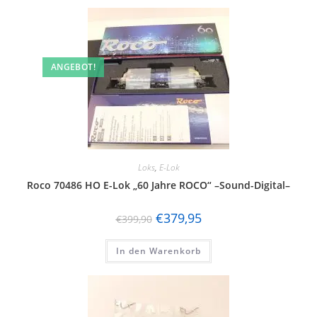
ANGEBOT!
Loks
,
E-Lok
Roco 70486 HO E-Lok „60 Jahre ROCO“ –Sound-Digital–
€
379,95
€
399,90
In den Warenkorb