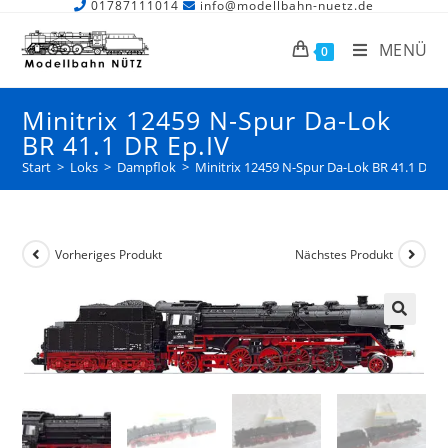
01787111014
info@modellbahn-nuetz.de
MENÜ
0
Minitrix 12459 N-Spur Da-Lok
BR 41.1 DR Ep.IV
Start
>
Loks
>
Dampflok
>
Minitrix 12459 N-Spur Da-Lok BR 41.1 DR E
Vorheriges Produkt
Nächstes Produkt