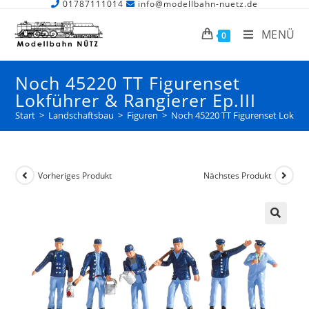
01787111014
info@modellbahn-nuetz.de
MENÜ
0
Noch 45220 TT Figurenset
Lokführer & Rangierer Ep.III
Start
>
Landschaftsbau
>
Figuren
>
Noch 45220 TT Figurenset Lokführe
Vorheriges Produkt
Nächstes Produkt