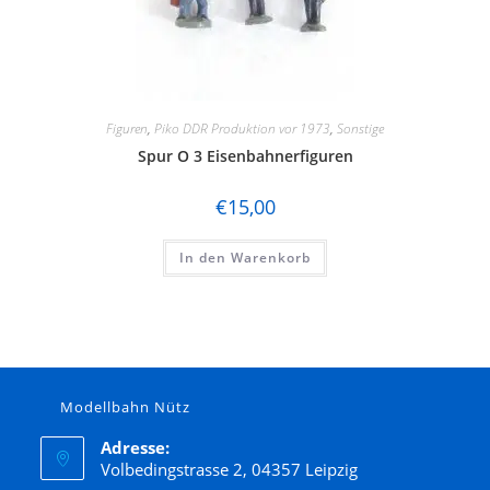
Figuren
,
Piko DDR Produktion vor 1973
,
Sonstige
Spur O 3 Eisenbahnerfiguren
€
15,00
In den Warenkorb
Modellbahn Nütz
Adresse:
Volbedingstrasse 2, 04357 Leipzig