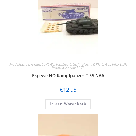
Modellautos
,
Armee
,
ESPEWE, Plasticart, Berlinplast, HERR, OWO
,
Piko DDR
Produktion vor 1973
Espewe HO Kampfpanzer T 55 NVA
€
12,95
In den Warenkorb