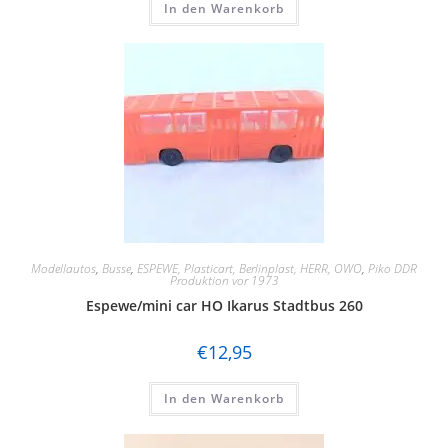
In den Warenkorb
Modellautos
,
Busse
,
ESPEWE, Plasticart, Berlinplast, HERR, OWO
,
Piko DDR
Produktion vor 1973
Espewe/mini car HO Ikarus Stadtbus 260
€
12,95
In den Warenkorb