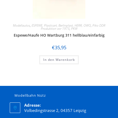
Modellautos
,
ESPEWE, Plasticart, Berlinplast, HERR, OWO
,
Piko DDR
Produktion vor 1973
,
PKW
Espewe/Haufe HO Wartburg 311 hellblau/einfarbig
€
35,95
In den Warenkorb
Modellbahn Nütz
Adresse:
Volbedingstrasse 2, 04357 Leipzig