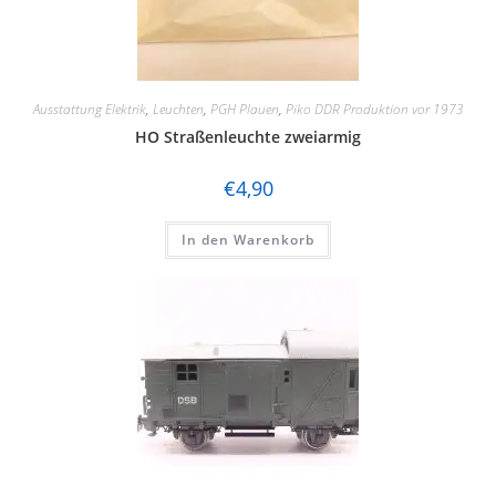
Ausstattung Elektrik
,
Leuchten
,
PGH Plauen
,
Piko DDR Produktion vor 1973
HO Straßenleuchte zweiarmig
€
4,90
In den Warenkorb