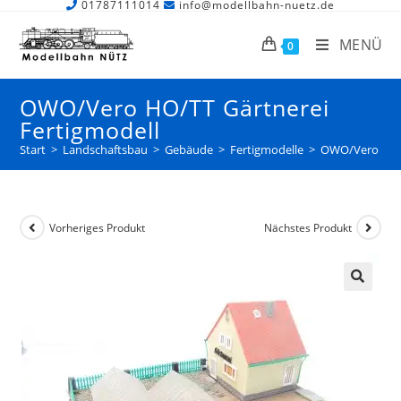
01787111014
info@modellbahn-nuetz.de
MENÜ
0
OWO/Vero HO/TT Gärtnerei
Fertigmodell
Start
>
Landschaftsbau
>
Gebäude
>
Fertigmodelle
>
OWO/Vero HO/T
Vorheriges Produkt
Nächstes Produkt