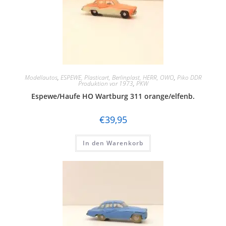
Modellautos
,
ESPEWE, Plasticart, Berlinplast, HERR, OWO
,
Piko DDR
Produktion vor 1973
,
PKW
Espewe/Haufe HO Wartburg 311 orange/elfenb.
€
39,95
In den Warenkorb