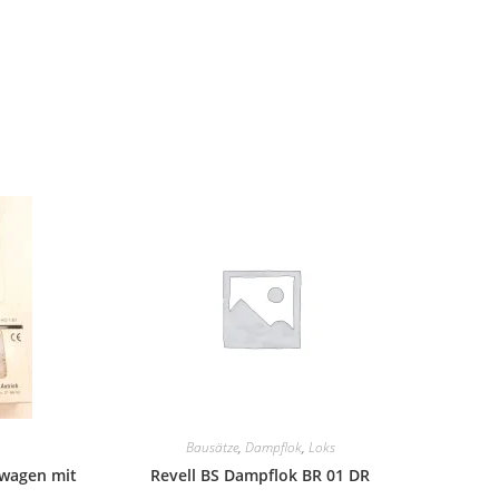
Bausätze
,
Dampflok
,
Loks
twagen mit
Revell BS Dampflok BR 01 DR