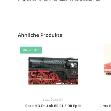
Ähnliche Produkte
ANGEBOT!
Loks
,
Dampflok
Roco HO Da-Lok BR 01.5 DR Ep.III
Lima H