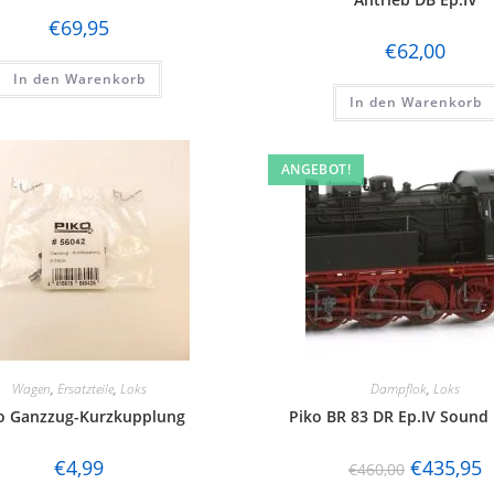
€
69,95
€
62,00
In den Warenkorb
In den Warenkorb
ANGEBOT!
Wagen
,
Ersatzteile
,
Loks
Dampflok
,
Loks
o Ganzzug-Kurzkupplung
Piko BR 83 DR Ep.IV Sound 
€
4,99
€
435,95
€
460,00