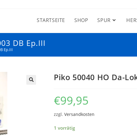
STARTSEITE
SHOP
SPUR
HER
03 DB Ep.III
 Ep.III
Piko 50040 HO Da-Lok
€
99,95
zzgl.
Versandkosten
1 vorrätig