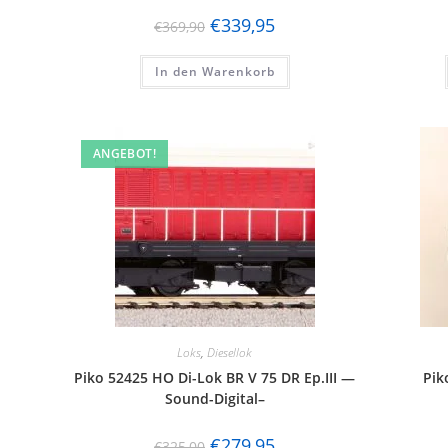
€
339,95
€
369,90
In den Warenkorb
ANGEBOT!
Loks
,
Diesellok
Piko 52425 HO Di-Lok BR V 75 DR Ep.III —
Pik
Sound-Digital–
€
279,95
€
325,00