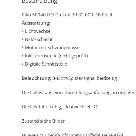
Beschreibung
Piko 50040 HO Da-Lok BR 82 003 DB Ep.III
Ausstattung:
• Lichtwechsel
• NEM-Schacht
• Motor mit Schwungmasse
• Inkl. Zurüstteile (nicht geprüft)
• Digitale Schnittstelle
Beleuchtung:
3-Licht-Spitzensignal beidseitig
Die Lok ist aus einer Sammlungsauflösung, in org. Ver
Die Lok fährt ruhig, Lichtwechsel i.O.
Zustand siehe Bilder
Hinweis zur GPSR-Informationspflicht siehe AGB