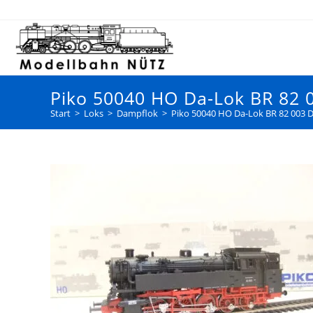
Piko 50040 HO Da-Lok BR 82 0
Start
>
Loks
>
Dampflok
>
Piko 50040 HO Da-Lok BR 82 003 DB