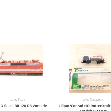
Loks
,
E-Lok
Loks
,
Triebwagen
O E-Lok BR 120 DB Vorserie
Liliput/Conrad HO Rottenkraf
Antrieb DB Ep.IV