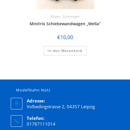
Wagen
,
Güterwagen
Minitrix Schiebewandwagen „Wella“
€
10,00
In den Warenkorb
Modellbahn Nütz
Adresse:
Volbedingstrasse 2, 04357 Leipzig
Telefon:
01787111014