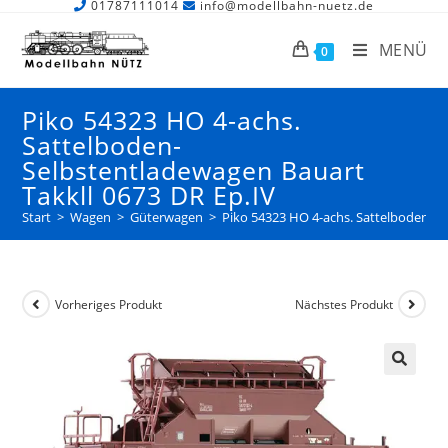
01787111014
info@modellbahn-nuetz.de
MENÜ
0
Piko 54323 HO 4-achs.
Sattelboden-
Selbstentladewagen Bauart
Takkll 0673 DR Ep.IV
Start
>
Wagen
>
Güterwagen
>
Piko 54323 HO 4-achs. Sattelboden-Se
Vorheriges Produkt
Nächstes Produkt