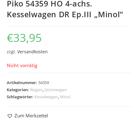
Piko 54359 HO 4-achs.
Kesselwagen DR Ep.III „Minol“
€
33,95
zzgl.
Versandkosten
Nicht vorrätig
Artikelnummer:
54359
Kategorien:
Wagen
,
Güterwagen
Schlagwörter:
Kesselwagen
,
Minol
Zum Merkzettel