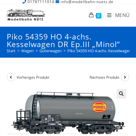
01787111014
info@modellbahn-nuetz.de
MENÜ
0
Piko 54359 HO 4-achs.
Kesselwagen DR Ep.III „Minol“
Start
>
Wagen
>
Güterwagen
>
Piko 54359 HO 4-achs. Kesselwagen DR 
Vorheriges Produkt
Nächstes Produkt