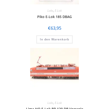
Loks
,
E-Lok
Piko E-Lok 185 DBAG
€
63,95
In den Warenkorb
Loks
,
E-Lok
Lima HO E-Lok BR 120 DB Vorserie