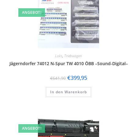
ANGEBOT!
Loks
,
Triebwagen
Jägerndorfer 74012 N-Spur TW 4010 ÖBB –Sound-Digital–
€
399,95
€
641,90
In den Warenkorb
ANGEBOT!