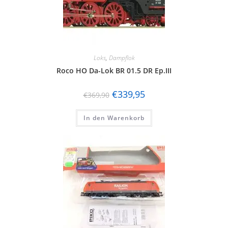
Loks
,
Dampflok
Roco HO Da-Lok BR 01.5 DR Ep.III
€
339,95
€
369,90
In den Warenkorb