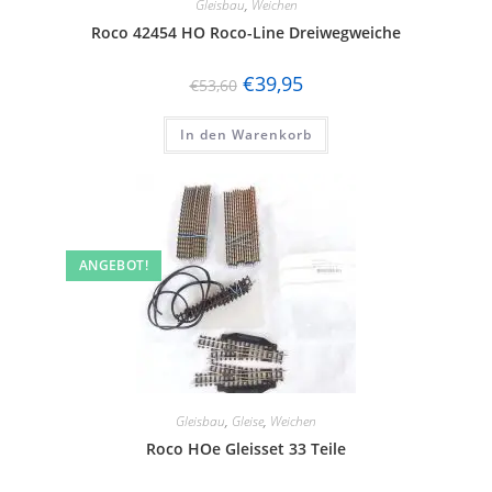
Gleisbau
,
Weichen
Roco 42454 HO Roco-Line Dreiwegweiche
€
39,95
€
53,60
In den Warenkorb
ANGEBOT!
Gleisbau
,
Gleise
,
Weichen
Roco HOe Gleisset 33 Teile