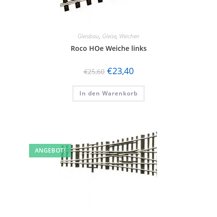
Gleisbau
,
Gleise
,
Weichen
Roco HOe Weiche links
€
23,40
€
25,60
In den Warenkorb
ANGEBOT!