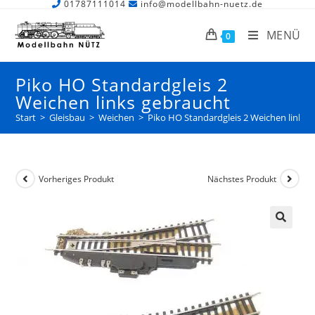
01787111014
info@modellbahn-nuetz.de
MENÜ
0
Piko HO Standardgleis 2
Weichen links gebraucht
Start
>
Gleisbau
>
Weichen
>
Piko HO Standardgleis 2 Weichen links 
Vorheriges Produkt
Nächstes Produkt