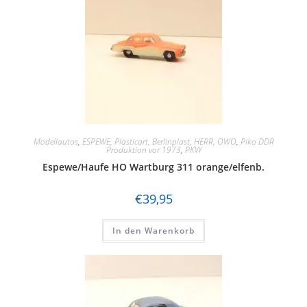
Modellautos
,
ESPEWE, Plasticart, Berlinplast, HERR, OWO
,
Piko DDR
Produktion vor 1973
,
PKW
Espewe/Haufe HO Wartburg 311 orange/elfenb.
€
39,95
In den Warenkorb