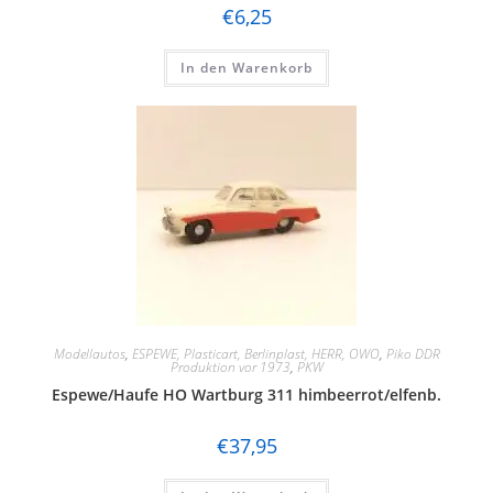
€
6,25
In den Warenkorb
Modellautos
,
ESPEWE, Plasticart, Berlinplast, HERR, OWO
,
Piko DDR
Produktion vor 1973
,
PKW
Espewe/Haufe HO Wartburg 311 himbeerrot/elfenb.
€
37,95