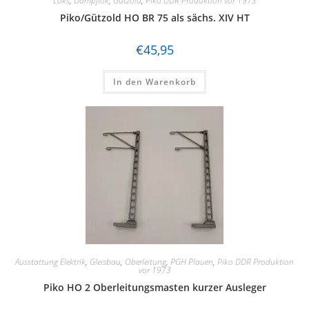
Loks
,
Dampflok
,
Gützold
,
Piko DDR Produktion vor 1973
Piko/Gützold HO BR 75 als sächs. XIV HT
€
45,95
In den Warenkorb
Ausstattung Elektrik
,
Gleisbau
,
Oberleitung
,
PGH Plauen
,
Piko DDR Produktion
vor 1973
Piko HO 2 Oberleitungsmasten kurzer Ausleger