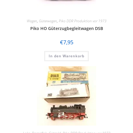
Wagen
,
Güterwagen
,
Piko DDR Produktion vor 1973
Piko HO Güterzugbegleitwagen DSB
€
7,95
In den Warenkorb