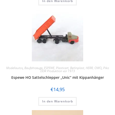
In den Warenkorb
Modellautos
,
Baufahrzeuge
,
ESPEWE, Plasticart, Berlinplast, HERR, OWO
,
Piko
DDR Produktion vor 1973
Espewe HO Sattelschlepper „Unic“ mit Kippanhänger
€
14,95
In den Warenkorb