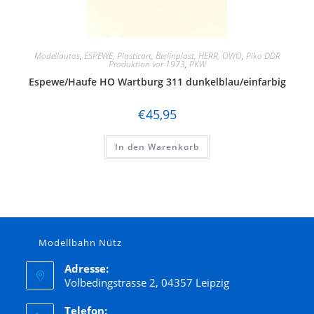
Modellautos
,
ESPEWE, Plasticart, Berlinplast, HERR, OWO
,
Piko DDR
Produktion vor 1973
,
PKW
Espewe/Haufe HO Wartburg 311 dunkelblau/einfarbig
€
45,95
In den Warenkorb
Modellbahn Nütz
Adresse:
Volbedingstrasse 2, 04357 Leipzig
Telefon: