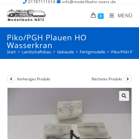
01787111014
info@modellbahn-nuetz.de
MENÜ
0
Piko/PGH Plauen HO
Wasserkran
Start
>
Landschaftsbau
>
Gebäude
>
Fertigmodelle
>
Piko/PGH Plau
Vorheriges Produkt
Nächstes Produkt