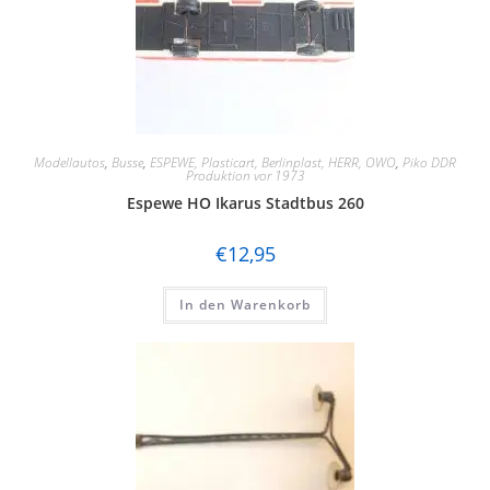
Modellautos
,
Busse
,
ESPEWE, Plasticart, Berlinplast, HERR, OWO
,
Piko DDR
Produktion vor 1973
Espewe HO Ikarus Stadtbus 260
€
12,95
In den Warenkorb