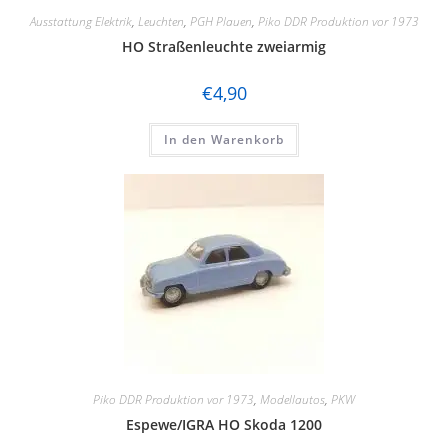
Ausstattung Elektrik
,
Leuchten
,
PGH Plauen
,
Piko DDR Produktion vor 1973
HO Straßenleuchte zweiarmig
€
4,90
In den Warenkorb
Piko DDR Produktion vor 1973
,
Modellautos
,
PKW
Espewe/IGRA HO Skoda 1200