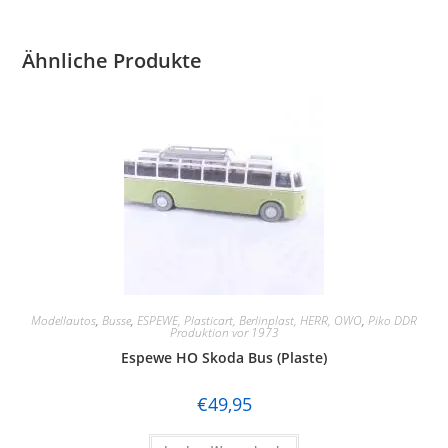
Ähnliche Produkte
Modellautos
,
Busse
,
ESPEWE, Plasticart, Berlinplast, HERR, OWO
,
Piko DDR
Produktion vor 1973
Espewe HO Skoda Bus (Plaste)
€
49,95