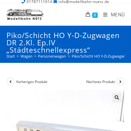
01787111014
info@modellbahn-nuetz.de
MENÜ
0
Piko/Schicht HO Y-D-Zugwagen
DR 2.Kl. Ep.IV
„Städteschnellexpress“
Start
>
Wagen
>
Personenwagen
>
Piko/Schicht HO Y-D-Zugwagen DR 2
Vorheriges Produkt
Nächstes Produkt