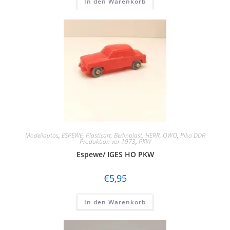
In den Warenkorb
Modellautos
,
ESPEWE, Plasticart, Berlinplast, HERR, OWO
,
Piko DDR
Produktion vor 1973
,
PKW
Espewe/ IGES HO PKW
€
5,95
In den Warenkorb