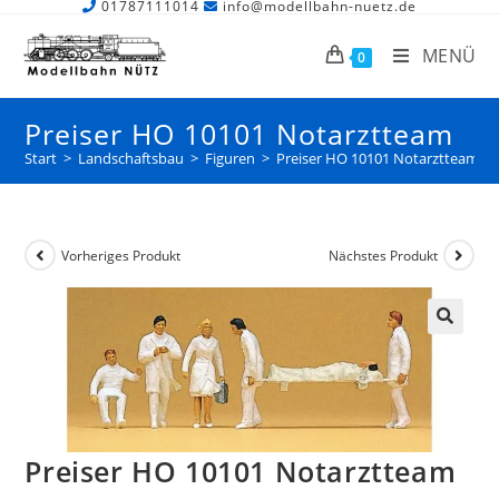
01787111014
info@modellbahn-nuetz.de
MENÜ
0
Preiser HO 10101 Notarztteam
Start
>
Landschaftsbau
>
Figuren
>
Preiser HO 10101 Notarztteam
Vorheriges Produkt
Nächstes Produkt
Preiser HO 10101 Notarztteam