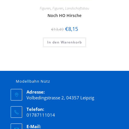
Figuren
,
Figuren
,
Landschaftsbau
Noch HO Hirsche
€
8,15
€
13,49
In den Warenkorb
Modellbahn Nütz
Adresse:
Volbedingstrasse 2, 04357 Leipzig
Telefon:
01787111014
E-Mail: