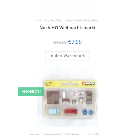
Figuren
,
Austattungen
,
Landschaftsbau
Noch HO Weihnachtsmarkt
€
9,99
€
13,99
In den Warenkorb
ANGEBOT!
Figuren
,
Fertigmodelle
,
Gebäude
,
Landschaftsbau