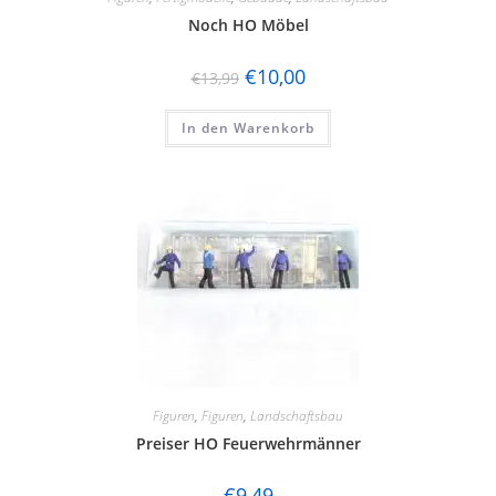
Noch HO Möbel
€
10,00
€
13,99
In den Warenkorb
Figuren
,
Figuren
,
Landschaftsbau
Preiser HO Feuerwehrmänner
€
9,49