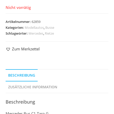
Nicht vorrätig
Artikelnummer:
62859
Kategorien:
Modellautos
,
Busse
Schlagwörter:
Mercedes
,
Rietze
Zum Merkzettel
BESCHREIBUNG
ZUSÄTZLICHE INFORMATION
Beschreibung
Mercedes Bus C1 Taro G