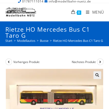
01787111014
info@modellbahn-nuetz.de
MENÜ
0
Rietze HO Mercedes Bus C1
Taro G
Start
>
Modellautos
>
Busse
>
Rietze HO Mercedes Bus C1 Taro G
Vorheriges Produkt
Nächstes Produkt