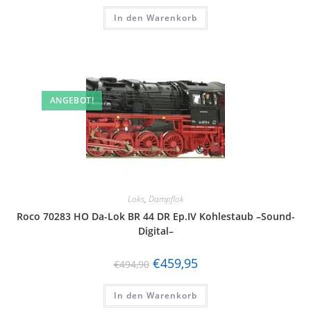
In den Warenkorb
ANGEBOT!
Loks
,
Dampflok
Roco 70283 HO Da-Lok BR 44 DR Ep.IV Kohlestaub –Sound-
Digital–
€
459,95
€
494,90
In den Warenkorb