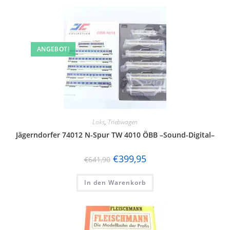
ANGEBOT!
Loks
,
Triebwagen
Jägerndorfer 74012 N-Spur TW 4010 ÖBB –Sound-Digital–
€
399,95
€
641,90
In den Warenkorb