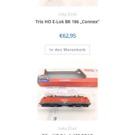
Loks
,
E-Lok
Trix HO E-Lok BR 186 „Connex“
€
62,95
In den Warenkorb
Loks
,
E-Lok