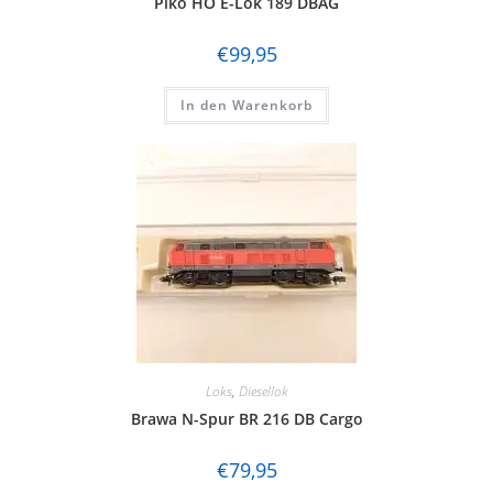
Piko HO E-Lok 189 DBAG
€
99,95
In den Warenkorb
Loks
,
Diesellok
Brawa N-Spur BR 216 DB Cargo
€
79,95