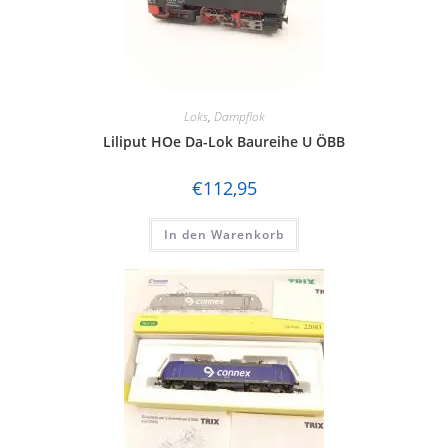
Loks
,
Dampflok
Liliput HOe Da-Lok Baureihe U ÖBB
€
112,95
In den Warenkorb