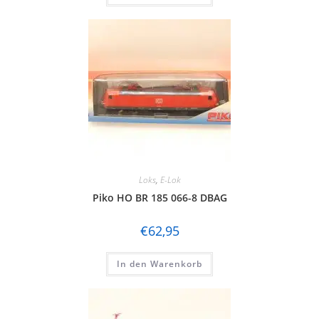
Loks
,
E-Lok
Piko HO BR 185 066-8 DBAG
€
62,95
In den Warenkorb