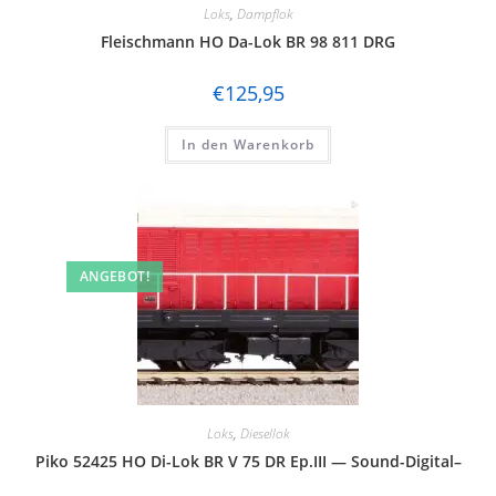
Loks
,
Dampflok
Fleischmann HO Da-Lok BR 98 811 DRG
€
125,95
In den Warenkorb
ANGEBOT!
Loks
,
Diesellok
Piko 52425 HO Di-Lok BR V 75 DR Ep.III — Sound-Digital–