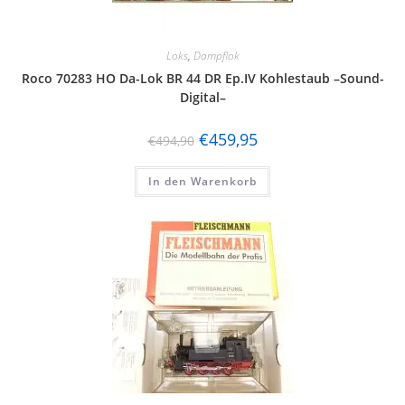
Loks
,
Dampflok
Roco 70283 HO Da-Lok BR 44 DR Ep.IV Kohlestaub –Sound-
Digital–
€
459,95
€
494,90
In den Warenkorb