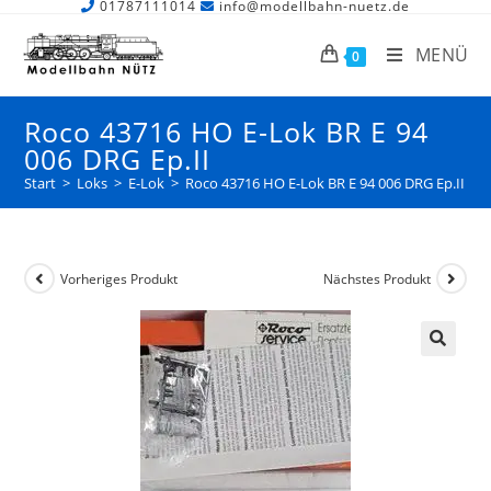
01787111014
info@modellbahn-nuetz.de
MENÜ
0
Roco 43716 HO E-Lok BR E 94
006 DRG Ep.II
Start
>
Loks
>
E-Lok
>
Roco 43716 HO E-Lok BR E 94 006 DRG Ep.II
Vorheriges Produkt
Nächstes Produkt