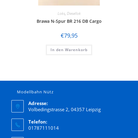
Loks
,
Diesellok
Brawa N-Spur BR 216 DB Cargo
€
79,95
In den Warenkorb
Modellbahn Nütz
Adresse:
Volbedingstrasse 2, 04357 Leipzig
Telefon:
01787111014