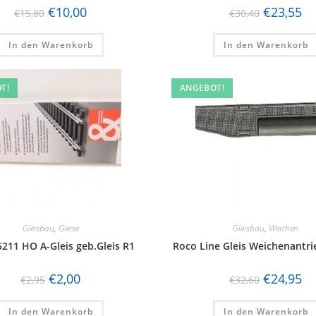
€
10,00
€
23,55
€
15,80
€
30,40
In den Warenkorb
In den Warenkorb
T!
ANGEBOT!
Gleisbau
,
Gleise
Gleisbau
,
Weichen
5211 HO A-Gleis geb.Gleis R1
Roco Line Gleis Weichenantri
€
2,00
€
24,95
€
2,95
€
32,60
In den Warenkorb
In den Warenkorb