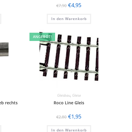
€
4,95
€
7,90
In den Warenkorb
ANGEBOT!
Gleisbau
,
Gleise
eb rechts
Roco Line Gleis
€
1,95
€
2,80
In den Warenkorb