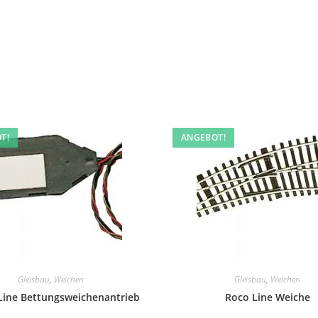
T!
ANGEBOT!
Gleisbau
,
Weichen
Gleisbau
,
Weichen
Line Bettungsweichenantrieb
Roco Line Weiche