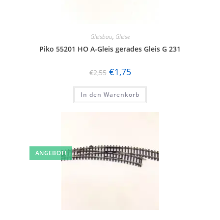
Gleisbau
,
Gleise
Piko 55201 HO A-Gleis gerades Gleis G 231
€
1,75
€
2,55
In den Warenkorb
ANGEBOT!