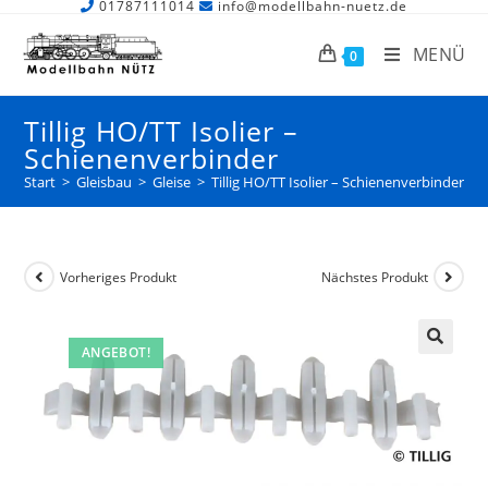
01787111014
info@modellbahn-nuetz.de
MENÜ
0
Tillig HO/TT Isolier –
Schienenverbinder
Start
>
Gleisbau
>
Gleise
>
Tillig HO/TT Isolier – Schienenverbinder
Vorheriges Produkt
Nächstes Produkt
ANGEBOT!