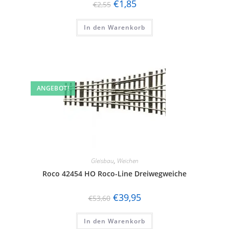
€
1,85
€
2,55
In den Warenkorb
ANGEBOT!
Gleisbau
,
Weichen
Roco 42454 HO Roco-Line Dreiwegweiche
€
39,95
€
53,60
In den Warenkorb