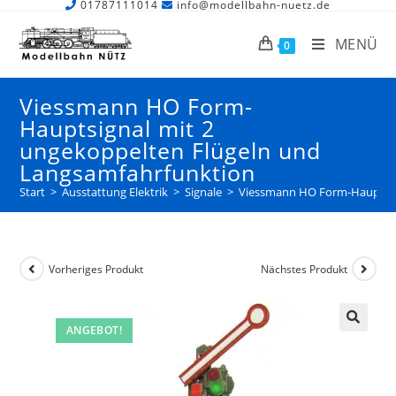
01787111014
info@modellbahn-nuetz.de
MENÜ
0
Viessmann HO Form-
Hauptsignal mit 2
ungekoppelten Flügeln und
Langsamfahrfunktion
Start
>
Ausstattung Elektrik
>
Signale
>
Viessmann HO Form-Hauptsign
Vorheriges Produkt
Nächstes Produkt
ANGEBOT!