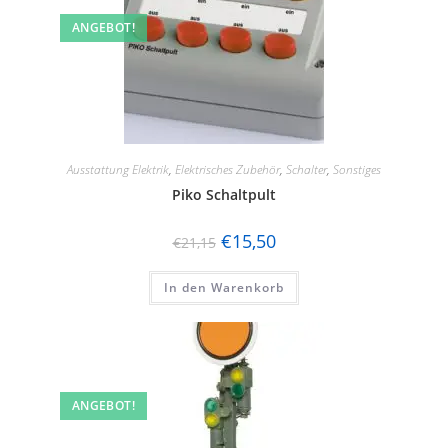
ANGEBOT!
Ausstattung Elektrik
,
Elektrisches Zubehör
,
Schalter
,
Sonstiges
Piko Schaltpult
€
15,50
€
21,15
In den Warenkorb
ANGEBOT!