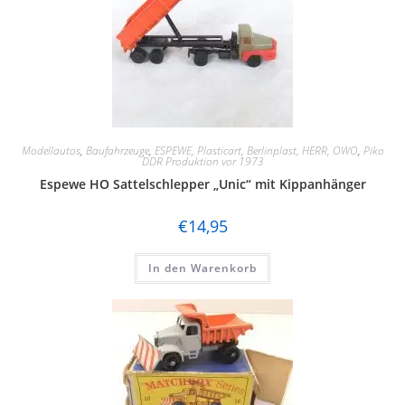
Modellautos
,
Baufahrzeuge
,
ESPEWE, Plasticart, Berlinplast, HERR, OWO
,
Piko
DDR Produktion vor 1973
Espewe HO Sattelschlepper „Unic“ mit Kippanhänger
€
14,95
In den Warenkorb