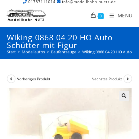
01787111014
info@modellbahn-nuetz.de
MENÜ
0
Wiking 0868 04 20 HO Auto
Schütter mit Figur
Start
>
Modellautos
>
Baufahrzeuge
>
Wiking 0868 04 20 HO Auto Sch
Vorheriges Produkt
Nächstes Produkt