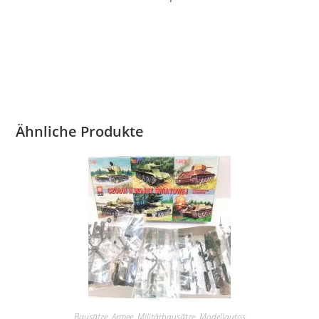
Ähnliche Produkte
Bausätze
,
Armee
,
Militärbausätze
,
Modellautos