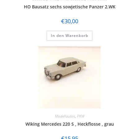
HO Bausatz sechs sowjetische Panzer 2.WK
€
30,00
In den Warenkorb
Modellautos
,
PKW
Wiking Mercedes 220 S , Heckflosse , grau
€
15,95