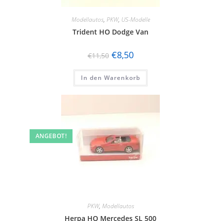
Modellautos
,
PKW
,
US-Modelle
Trident HO Dodge Van
€
8,50
€
11,50
In den Warenkorb
ANGEBOT!
PKW
,
Modellautos
Herpa HO Mercedes SL 500