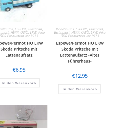
ellautos
,
ESPEWE, Plasticart,
Modellautos
,
ESPEWE, Plasticart,
inplast, HERR, OWO
,
LKW
,
Piko
Berlinplast, HERR, OWO
,
LKW
,
Piko
DDR Produktion vor 1973
DDR Produktion vor 1973
pewe/Permot HO LKW
Espewe/Permot HO LKW
Skoda Pritsche mit
Skoda Pritsche mit
Lattenaufsatz
Lattenaufsatz -Altes
Führerhaus-
€
6,95
€
12,95
In den Warenkorb
In den Warenkorb