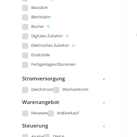
Bausätze
Blechbahn
Bücher
Digitales Zubehör
Elektrisches Zubehör
Ersatzteile
Fertiganlagen/Dioramen
Figuren
Stromversorgung
-
Gleisbau
Gleichstrom
Wechselstrom
Kataloge und Pläne
Warenangebot
-
Landschaftsbau
Loks
Neuware
An&Verkauf
Modellautos
Steuerung
-
Modellbau - Sonstige
Analog
Digital