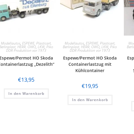
Modellautos
,
ESPEWE, Plasticart,
Modellautos
,
ESPEWE, Plasticart,
Mod
Berlinplast, HERR, OWO
,
LKW
,
Piko
Berlinplast, HERR, OWO
,
LKW
,
Piko
Berl
DDR Produktion vor 1973
DDR Produktion vor 1973
Espewe/Permot HO Skoda
Espewe/Permot HO Skoda
Es
Containerlastzug „Dezelith“
Containerlastzug mit
Kühlcontainer
€
13,95
€
19,95
In den Warenkorb
In den Warenkorb