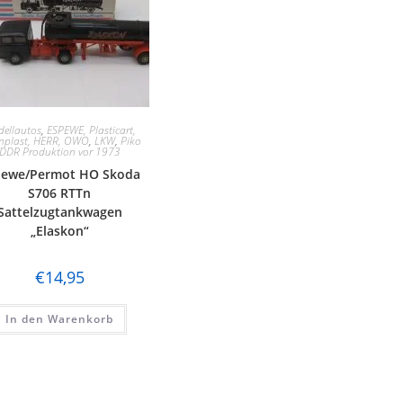
ellautos
,
ESPEWE, Plasticart,
inplast, HERR, OWO
,
LKW
,
Piko
DDR Produktion vor 1973
pewe/Permot HO Skoda
S706 RTTn
Sattelzugtankwagen
„Elaskon“
€
14,95
In den Warenkorb