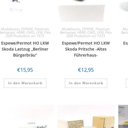
Modellautos
,
ESPEWE, Plasticart,
Modellautos
,
ESPEWE, Plasticart,
Mod
Berlinplast, HERR, OWO
,
LKW
,
Piko
Berlinplast, HERR, OWO
,
LKW
,
Piko
Berl
DDR Produktion vor 1973
DDR Produktion vor 1973
Espewe/Permot HO LKW
Espewe/Permot HO LKW
Es
Skoda Lastzug „Berliner
Skoda Pritsche -Altes
Bürgerbräu“
Führerhaus-
€
15,95
€
12,95
In den Warenkorb
In den Warenkorb