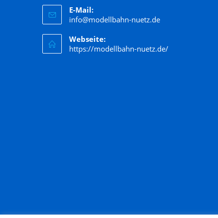
E-Mail:
Hornby
info@modellbahn-nuetz.de
Jägerndorfer
Webseite:
Kato
https://modellbahn-nuetz.de/
Kibri
Kress
Lenz
LGB
Liliput
Lima
Lorenz
luetke modellarchitektur
Märklin
Marks
Matchbox