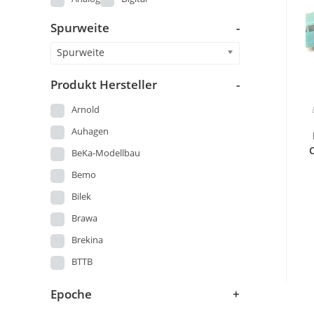
Märklin 00
Spurweite
-
Piko DDR Produktion vor 1973
Spielzeug DDR
Spurweite
StandardKat
Produkt Hersteller
-
Startsets
Arnold
Straßenbahn
Auhagen
US-Modelle
BeKa-Modellbau
Wagen
Bemo
Bilek
Brawa
Brekina
BTTB
Busch
Epoche
+
DMV