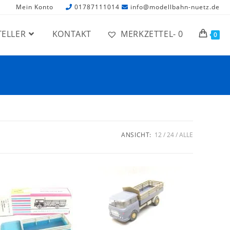
Mein Konto
01787111014
info@modellbahn-nuetz.de
TELLER
KONTAKT
MERKZETTEL-
0
0
ANSICHT:
12
24
ALLE