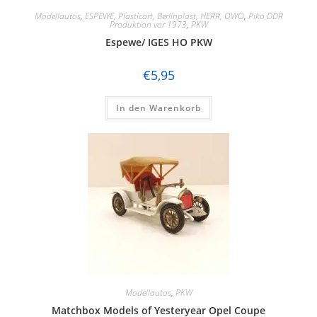
Modellautos
,
ESPEWE, Plasticart, Berlinplast, HERR, OWO
,
Piko DDR
Produktion vor 1973
,
PKW
Espewe/ IGES HO PKW
€
5,95
In den Warenkorb
Modellautos
,
PKW
Matchbox Models of Yesteryear Opel Coupe