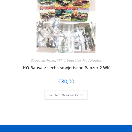
Bausätze
,
Armee
,
Militärbausätze
,
Modellautos
HO Bausatz sechs sowjetische Panzer 2.WK
€
30,00
In den Warenkorb