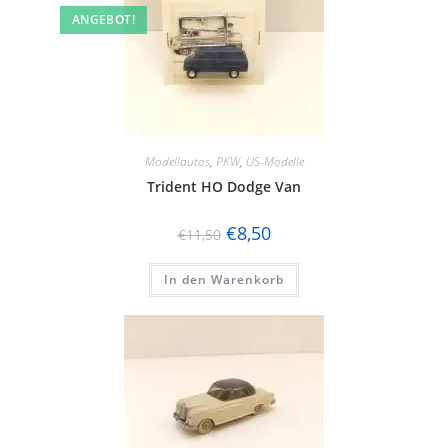
ANGEBOT!
Modellautos
,
PKW
,
US-Modelle
Trident HO Dodge Van
€
8,50
€
11,50
In den Warenkorb