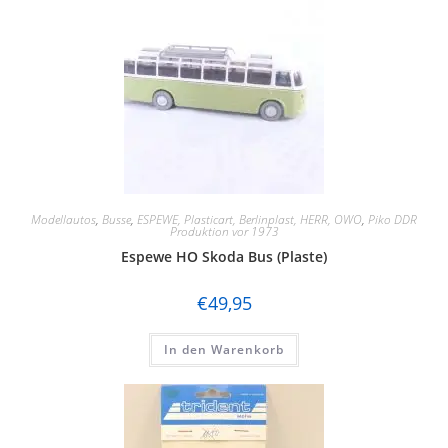
Modellautos
,
Busse
,
ESPEWE, Plasticart, Berlinplast, HERR, OWO
,
Piko DDR
Produktion vor 1973
Espewe HO Skoda Bus (Plaste)
€
49,95
In den Warenkorb