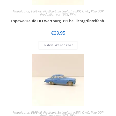
Modellautos
,
ESPEWE, Plasticart, Berlinplast, HERR, OWO
,
Piko DDR
Produktion vor 1973
,
PKW
Espewe/Haufe HO Wartburg 311 helllichtgrün/elfenb.
€
39,95
In den Warenkorb
Modellautos
,
ESPEWE, Plasticart, Berlinplast, HERR, OWO
,
Piko DDR
Produktion vor 1973
,
PKW