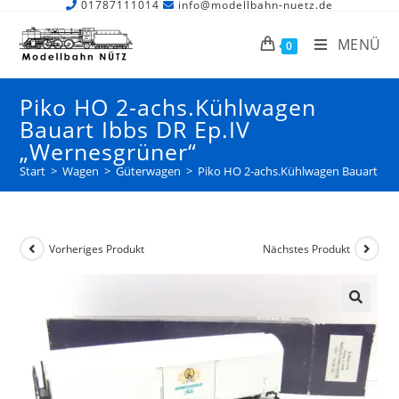
01787111014
info@modellbahn-nuetz.de
MENÜ
0
Piko HO 2-achs.Kühlwagen
Bauart Ibbs DR Ep.IV
„Wernesgrüner“
Start
>
Wagen
>
Güterwagen
>
Piko HO 2-achs.Kühlwagen Bauart Ibb
Vorheriges Produkt
Nächstes Produkt