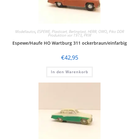
Modellautos
,
ESPEWE, Plasticart, Berlinplast, HERR, OWO
,
Piko DDR
Produktion vor 1973
,
PKW
Espewe/Haufe HO Wartburg 311 ockerbraun/einfarbig
€
42,95
In den Warenkorb