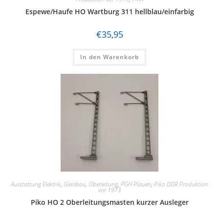
Espewe/Haufe HO Wartburg 311 hellblau/einfarbig
€
35,95
In den Warenkorb
Ausstattung Elektrik
,
Gleisbau
,
Oberleitung
,
PGH Plauen
,
Piko DDR Produktion
vor 1973
Piko HO 2 Oberleitungsmasten kurzer Ausleger