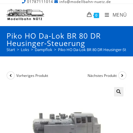
01787111014
info@modellbahn-nuetz.de
MENÜ
0
Piko HO Da-Lok BR 80 DR
Heusinger-Steuerung
Start
>
Loks
>
Dampflok
>
Piko HO Da-Lok BR 80 DR Heusinger-Steu
Vorheriges Produkt
Nächstes Produkt