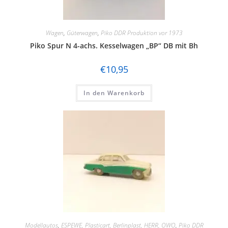
Wagen
,
Güterwagen
,
Piko DDR Produktion vor 1973
Piko Spur N 4-achs. Kesselwagen „BP“ DB mit Bh
€
10,95
In den Warenkorb
Modellautos
,
ESPEWE, Plasticart, Berlinplast, HERR, OWO
,
Piko DDR