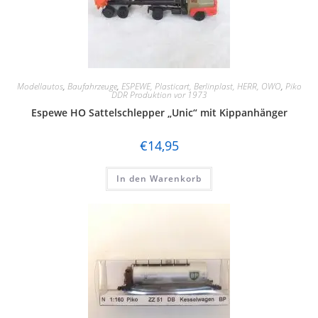
Modellautos
,
Baufahrzeuge
,
ESPEWE, Plasticart, Berlinplast, HERR, OWO
,
Piko
DDR Produktion vor 1973
Espewe HO Sattelschlepper „Unic“ mit Kippanhänger
€
14,95
In den Warenkorb