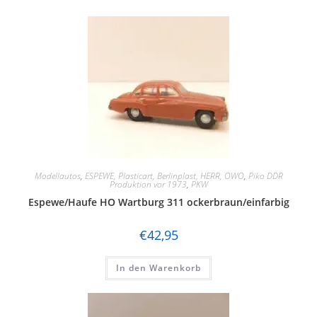
Modellautos
,
ESPEWE, Plasticart, Berlinplast, HERR, OWO
,
Piko DDR
Produktion vor 1973
,
PKW
Espewe/Haufe HO Wartburg 311 ockerbraun/einfarbig
€
42,95
In den Warenkorb