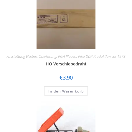
Ausstattung Elektrik
,
Oberleitung
,
PGH Plauen
,
Piko DDR Produktion vor 1973
HO Verschiebedraht
€
3,90
In den Warenkorb