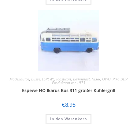
Modellautos
,
Busse
,
ESPEWE, Plasticart, Berlinplast, HERR, OWO
,
Piko DDR
Produktion vor 1973
Espewe HO Ikarus Bus 311 großer Kühlergrill
€
8,95
In den Warenkorb