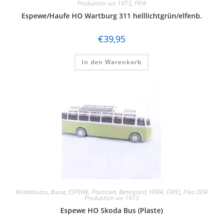
Produktion vor 1973
,
PKW
Espewe/Haufe HO Wartburg 311 helllichtgrün/elfenb.
€
39,95
In den Warenkorb
Modellautos
,
Busse
,
ESPEWE, Plasticart, Berlinplast, HERR, OWO
,
Piko DDR
Produktion vor 1973
Espewe HO Skoda Bus (Plaste)