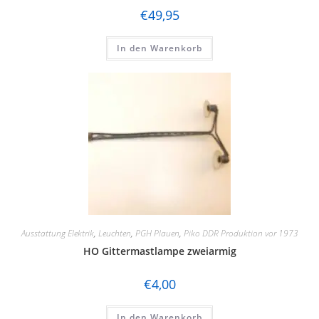
€
49,95
In den Warenkorb
Ausstattung Elektrik
,
Leuchten
,
PGH Plauen
,
Piko DDR Produktion vor 1973
HO Gittermastlampe zweiarmig
€
4,00
In den Warenkorb