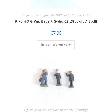
Wagen
,
Güterwagen
,
Piko DDR Produktion vor 1973
Piko HO G-Wg. Bauart Gwhu 02 „Stückgut“ Ep.III
€
7,95
In den Warenkorb
Figuren
,
Piko DDR Produktion vor 1973
,
Sonstige