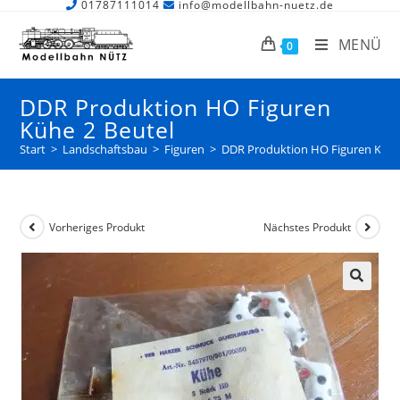
01787111014
info@modellbahn-nuetz.de
MENÜ
0
DDR Produktion HO Figuren
Kühe 2 Beutel
Start
>
Landschaftsbau
>
Figuren
>
DDR Produktion HO Figuren Kühe
Vorheriges Produkt
Nächstes Produkt