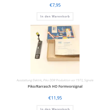
€
7,95
In den Warenkorb
Ausstattung Elektrik
,
Piko DDR Produktion vor 1973
,
Signale
Piko/Rarrasch HO Formvorsignal
€
11,95
In den Warenkorb