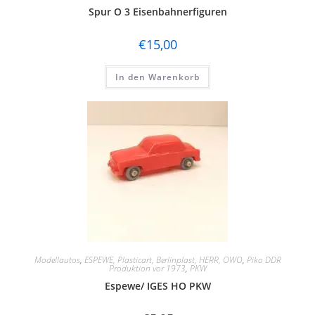
Spur O 3 Eisenbahnerfiguren
€
15,00
In den Warenkorb
Modellautos
,
ESPEWE, Plasticart, Berlinplast, HERR, OWO
,
Piko DDR
Produktion vor 1973
,
PKW
Espewe/ IGES HO PKW