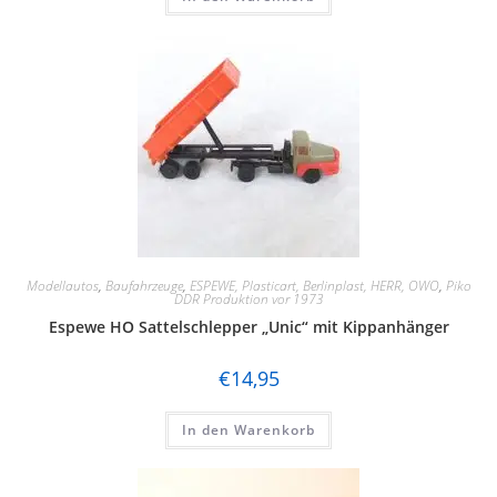
Modellautos
,
Baufahrzeuge
,
ESPEWE, Plasticart, Berlinplast, HERR, OWO
,
Piko
DDR Produktion vor 1973
Espewe HO Sattelschlepper „Unic“ mit Kippanhänger
€
14,95
In den Warenkorb