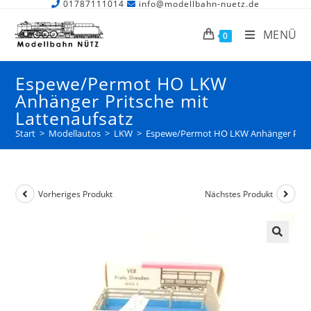
01787111014
info@modellbahn-nuetz.de
MENÜ
0
Espewe/Permot HO LKW
Anhänger Pritsche mit
Lattenaufsatz
Start
>
Modellautos
>
LKW
>
Espewe/Permot HO LKW Anhänger Pritsc
Vorheriges Produkt
Nächstes Produkt