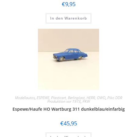
€
9,95
In den Warenkorb
Modellautos
,
ESPEWE, Plasticart, Berlinplast, HERR, OWO
,
Piko DDR
Produktion vor 1973
,
PKW
Espewe/Haufe HO Wartburg 311 dunkelblau/einfarbig
€
45,95