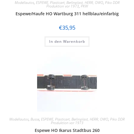
Modellautos
,
ESPEWE, Plasticart, Berlinplast, HERR, OWO
,
Piko DDR
Produktion vor 1973
,
PKW
Espewe/Haufe HO Wartburg 311 hellblau/einfarbig
€
35,95
In den Warenkorb
Modellautos
,
Busse
,
ESPEWE, Plasticart, Berlinplast, HERR, OWO
,
Piko DDR
Produktion vor 1973
Espewe HO Ikarus Stadtbus 260