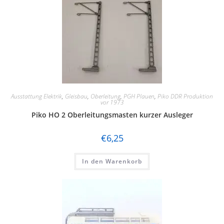
Ausstattung Elektrik
,
Gleisbau
,
Oberleitung
,
PGH Plauen
,
Piko DDR Produktion
vor 1973
Piko HO 2 Oberleitungsmasten kurzer Ausleger
€
6,25
In den Warenkorb