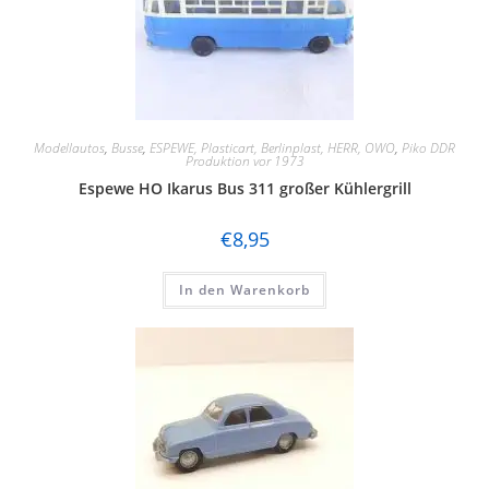
Modellautos
,
Busse
,
ESPEWE, Plasticart, Berlinplast, HERR, OWO
,
Piko DDR
Produktion vor 1973
Espewe HO Ikarus Bus 311 großer Kühlergrill
€
8,95
In den Warenkorb