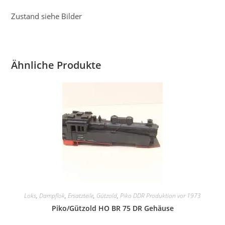
Zustand siehe Bilder
Ähnliche Produkte
Loks
,
Dampflok
,
Ersatzteile
,
Gützold
,
Piko DDR Produktion vor 1973
Piko/Gützold HO BR 75 DR Gehäuse