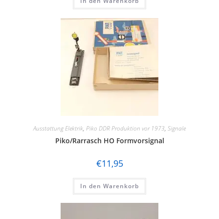
In den Warenkorb
Ausstattung Elektrik
,
Piko DDR Produktion vor 1973
,
Signale
Piko/Rarrasch HO Formvorsignal
€
11,95
In den Warenkorb